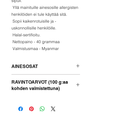
sipuli.
Yllä mainituille ainesosille allergisten
henkilöiden ei tule käyttää sitä.
Sopii kaikenrotuisille ja -
uskonnollisille henkilöille.
Halal-sertifioitu.
Nettopaino - 40 grammaa
Valmistusmaa - Myanmar
AINESOSAT
Teehibiskus -lehtiä, chiliä, kuivattuja
RAVINTOARVOT (100 g:aa
katkarapuja, kalatahnaa, kasviöljyä,
kohden valmistettuna)
suolaa, chiliä, sipulia.
Energia - 410 kcal
Proteiini - 6 g
Rasvaa - 38 g
Hiilihydraatit - 11 g
Natrium - 1,39 g