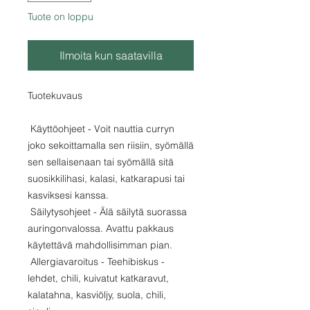
Tuote on loppu
Ilmoita kun saatavilla
Tuotekuvaus
Käyttöohjeet - Voit nauttia curryn
joko sekoittamalla sen riisiin, syömällä
sen sellaisenaan tai syömällä sitä
suosikkilihasi, kalasi, katkarapusi tai
kasviksesi kanssa.
Säilytysohjeet - Älä säilytä suorassa
auringonvalossa. Avattu pakkaus
käytettävä mahdollisimman pian.
Allergiavaroitus - Teehibiskus -
lehdet, chili, kuivatut katkaravut,
kalatahna, kasviöljy, suola, chili,