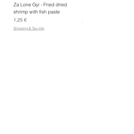
Za Lone Gyi - Fried dried
CityValue - Jaggery ထန
shrimp with fish paste
Hinta
6,99 €
Hinta
1,25 €
Shipping & Tax info
Shipping & Tax info
KAUPPA
Osta kaikki
Ehdot
Sähköisen lahjakortin käyttöehdot
Toimitus- ja palautusoikeus
Kaupan käytäntö
FAQ
OSOITE
Petosentie 7, Pohjois-Savo, Kuopio, 70820,