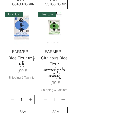
OSTOSKORIIN
OSTOSKORIIN
Uusi tulo
Uusi tulo
FARMER -
FARMER -
Rice Flour ဆန်
Glutinous Rice
မှုန့်
Flour
ကောက်ညှင်း
Hinta
1,99 €
ဆန်မှုန့်
Shipping & Tax info
Hinta
1,99 €
Shipping & Tax info
LISÄÄ
LISÄÄ