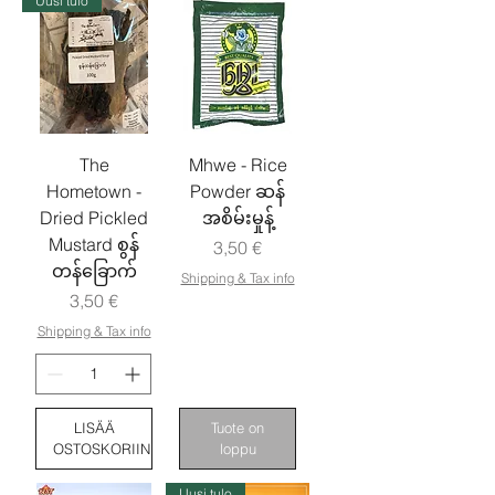
Uusi tulo
The
Mhwe - Rice
Hometown -
Powder ဆန်
Dried Pickled
အစိမ်းမှုန့်
Mustard စွန်
Hinta
3,50 €
တန်ခြောက်
Shipping & Tax info
Hinta
3,50 €
Shipping & Tax info
LISÄÄ
Tuote on
OSTOSKORIIN
loppu
Uusi tulo