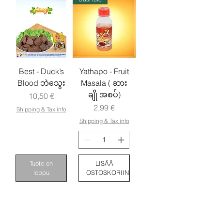
Best - Duck’s
Yathapo - Fruit
Blood ဘဲသွေး
Masala ( ဆား
ချို အစပ်)
Hinta
10,50 €
Hinta
2,99 €
Shipping & Tax info
Shipping & Tax info
Tuote on
LISÄÄ
loppu
OSTOSKORIIN