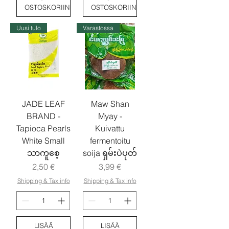
OSTOSKORIIN
OSTOSKORIIN
Uusi tulo
Varastossa
JADE LEAF
Maw Shan
BRAND -
Myay -
Tapioca Pearls
Kuivattu
White Small
fermentoitu
သာကူစေ့
soija ရှမ်းပဲပုတ်
Hinta
Hinta
2,50 €
3,99 €
Shipping & Tax info
Shipping & Tax info
LISÄÄ
LISÄÄ