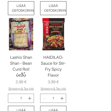
LISÄÄ
LISÄÄ
OSTOSKORIIN
OSTOSKORIIN
Lashio Shan
HAIDILAO-
Shan - Bean
Sauce for Stir-
Curd Roll
Fry Spicy
ပဲလိပ်
Flavor
Hinta
Hinta
2,99 €
3,99 €
Shipping & Tax info
Shipping & Tax info
LISÄÄ
LISÄÄ