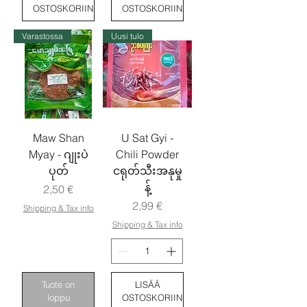
OSTOSKORIIN
OSTOSKORIIN
Varastossa
Uusi tulo
Maw Shan
U Sat Gyi -
Myay - ဂျုးပဲ
Chili Powder
ပုတ်
ငရုတ်သီးအနုမှု
န့်
Hinta
2,50 €
Hinta
2,99 €
Shipping & Tax info
Shipping & Tax info
Tuote on
LISÄÄ
loppu
OSTOSKORIIN