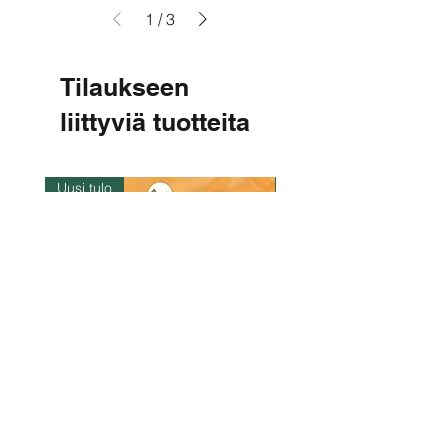
1
/
3
Tilaukseen
liittyviä tuotteita
Uusi tulo
Varastossa
Za Lone Gyi - Fried dried
CityValue - Jaggery ထန