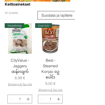
Keittoainekset
42 tuotetta
Suodata ja lajittele
Varastossa
Uusi tulo
CityValue -
Best -
Jaggery
Steamed
ထန်းလျက်
Konjac ဝဥ
ပေါင်း
Hinta
6,99 €
Hinta
9,00 €
Shipping & Tax info
Shipping & Tax info