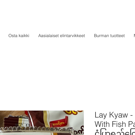
Osta kaikki
Aasialaiset elintarvikkeet
Burman tuotteet
Lay Kyaw -
With Fish P
ငံပြာရည်ကြ