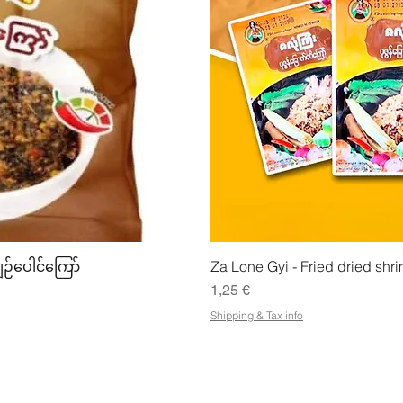
lu
Pikakatselu
Pikak
ျဉ်ပေါင်ကြော်
Mhwe - puhdas paahdettu kikhern
Za Lone Gyi - Fried dried shri
မှုန့်
Hinta
1,25 €
Hinta
3,50 €
Shipping & Tax info
21,88 €
/
1kg
2
Shipping & Tax info
1
,
8