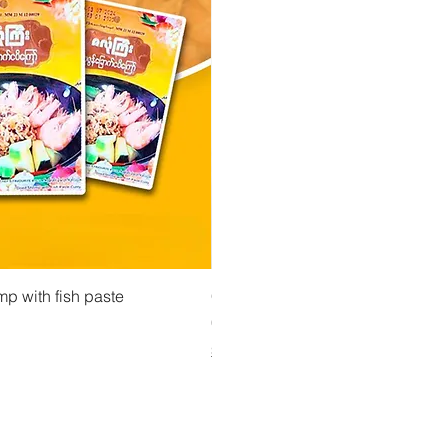
atselu
Pikakatselu
Pikakatse
ejauhe ကုလားပဲအကျက်
mp with fish paste
Ma Tote Ma - Marinoidut teenlehdet လက်ဖ
CityValue - Jaggery ထန်းလျက်
Hinta
Hinta
4,75 €
6,99 €
Shipping & Tax info
Shipping & Tax info