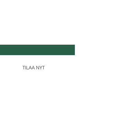
DA SE TUOREEKSI
köposti
*
Kyllä, tilaa minulle uutiskirjeesi.
TILAA NYT