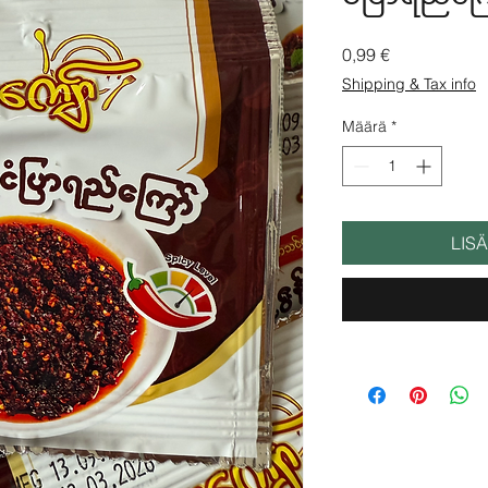
Hinta
0,99 €
Shipping & Tax info
Määrä
*
LIS