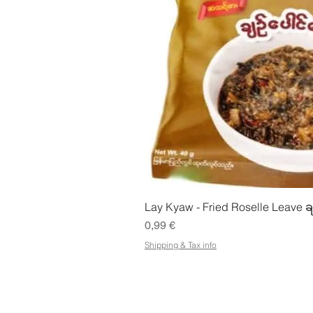
Pikakatse
Lay Kyaw - Fried Roselle Leave ခ
Hinta
0,99 €
Shipping & Tax info