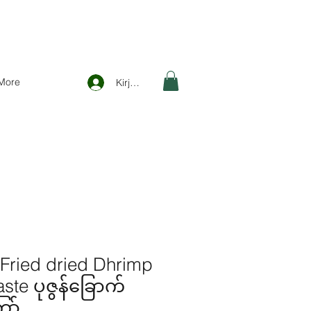
More
Kirjaudu
 Fried dried Dhrimp
aste ပုဇွန်ခြောက်
ော်