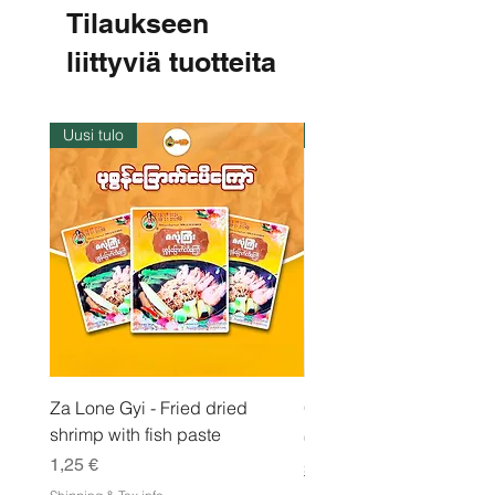
8
Tilaukseen
€
liittyviä tuotteita
p
e
r
1
k
Uusi tulo
Varastossa
i
l
o
g
r
a
m
m
a
Za Lone Gyi - Fried dried
CityValue - Jaggery ထန
shrimp with fish paste
Hinta
6,99 €
Hinta
1,25 €
Shipping & Tax info