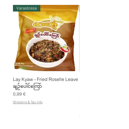
Varastossa
Varastossa
Lay Kyaw - Fried Roselle Leave
Mhwe - puhdas paahdet
ချဉ်ပေါင်ကြော်
kikhernejauhe ကုလားပ
မှုန့်
Hinta
0,99 €
Hinta
3,50 €
Shipping & Tax info
21,88 €
/
2
Shipping & Tax info
1
,
8