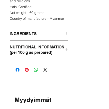
and religions.
Halal Certified.
Net weight - 60 grams
Country of manufacture - Myanmar
INGREDIENTS
Dry Anchovy - 45%
NUTRITIONAL INFORMATION
onion - 30%
(per 100 g as prepared)
Chilli -10%
Garlic - 5%
Energy- 474 Kcal
Vegetable oil - 5%
Protein- 46 g
Salt - 2.5%
Fat - 26 g
Seasoning Powder - 2.5%
Carbohydrate - 14 g
Myydyimmät