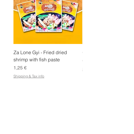
r
a
m
m
a
Za Lone Gyi - Fried dried
CityValue - Jaggery ထန
shrimp with fish paste
Hinta
6,99 €
Hinta
1,25 €
Shipping & Tax info
Shipping & Tax info
KAUPPA
Osta kaikki
Ehdot
Sähköisen lahjakortin käyttöehdot