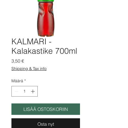
KALMARI -
Kalakastike 700ml
Hinta
3,50 €
Shipping & Tax info
Määrä
*
LISÄÄ OSTOSKORIIN
Osta nyt