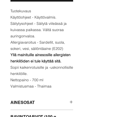
Tuotekuvaus
Käyttöohjeet - Käyttövalmis.
Säilytysohjeet - Säilytä viileässä ja
kuivassa paikassa. Vältä suoraa
auringonvaloa.
Allergiavaroitus - Sardellit, suola,
sokeri, vesi, säilöntäaine (E202)
Yllä mainituille ainesosille allergisten
henkilöiden ei tule käyttää sitä.
Sopii kaikenrotuisille ja -uskonnollisille
henkilöille.
Nettopaino - 700 ml
Valmistusmaa - Thaimaa
AINESOSAT
Sardellit, suola, sokeri, vesi,
RAVINTOARVOT (100 g