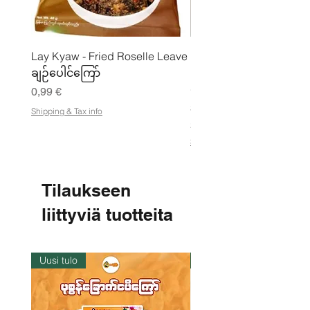
Lay Kyaw - Fried Roselle Leave
Mhwe - puhdas paahdet
ချဉ်ပေါင်ကြော်
kikhernejauhe ကုလားပ
မှုန့်
Hinta
0,99 €
Hinta
3,50 €
Shipping & Tax info
21,88 €
/
2
Shipping & Tax info
1
,
8
8
Tilaukseen
€
liittyviä tuotteita
p
e
r
1
k
Uusi tulo
Varastossa
i
l
o
g