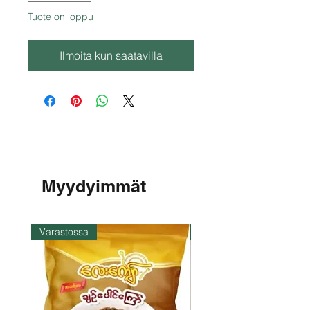
Tuote on loppu
Ilmoita kun saatavilla
Myydyimmät
Varastossa
Varastossa