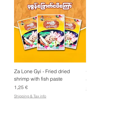
l
o
g
r
a
m
m
a
Za Lone Gyi - Fried dried
CityValue - Jaggery ထန
shrimp with fish paste
Hinta
6,99 €
Hinta
1,25 €
Shipping & Tax info
Shipping & Tax info
KAUPPA