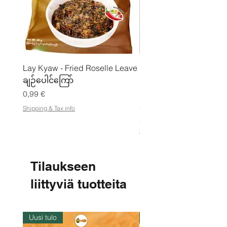
Lay Kyaw - Fried Roselle Leave
Mhwe - puhdas paahdet
ချဉ်ပေါင်ကြော်
kikhernejauhe ကုလားပ
မှုန့်
Hinta
0,99 €
Hinta
3,50 €
Shipping & Tax info
21,88 €
/
2
Shipping & Tax info
1
,
8
8
Tilaukseen
€
liittyviä tuotteita
p
e
r
1
k
Uusi tulo
Varastossa
i