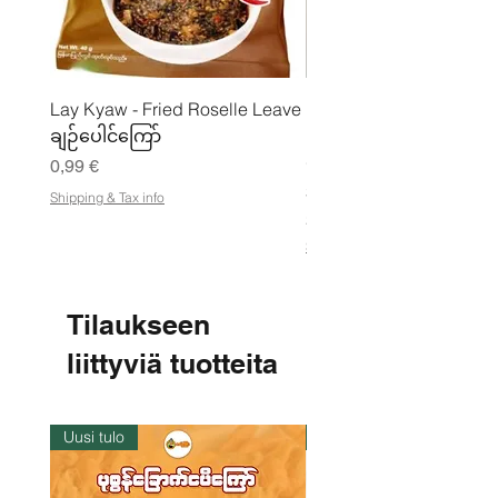
Lay Kyaw - Fried Roselle Leave
Mhwe - puhdas paahdet
ချဉ်ပေါင်ကြော်
kikhernejauhe ကုလားပ
မှုန့်
Hinta
0,99 €
Hinta
3,50 €
Shipping & Tax info
21,88 €
/
2
Shipping & Tax info
1
,
8
8
Tilaukseen
€
liittyviä tuotteita
p
e
r
1
k
Uusi tulo
Varastossa
i
l
o