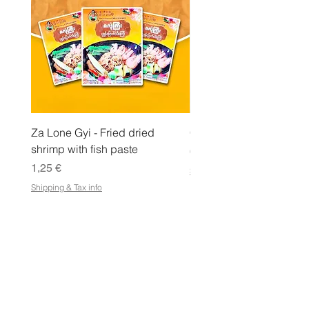
g
r
a
m
m
a
Za Lone Gyi - Fried dried
CityValue - Jaggery ထန
shrimp with fish paste
Hinta
6,99 €
Hinta
1,25 €
Shipping & Tax info
Shipping & Tax info
KAUPPA
Osta kaikki
Ehdot