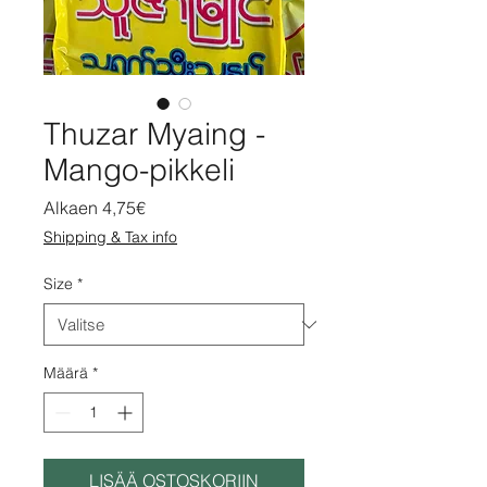
Thuzar Myaing -
Mango-pikkeli
Alehinta
Alkaen
4,75€
Shipping & Tax info
Size
*
Määrä
*
LISÄÄ OSTOSKORIIN