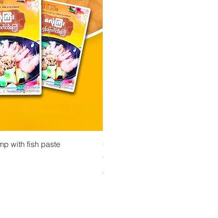
atselu
Pikakatselu
Pikakatse
ejauhe ကုလားပဲအကျက်
mp with fish paste
Ma Tote Ma - Marinoidut teenlehdet လက်ဖ
CityValue - Jaggery ထန်းလျက်
Hinta
Hinta
4,75 €
6,99 €
Shipping & Tax info
Shipping & Tax info