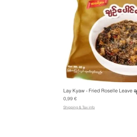
Pikakatse
Lay Kyaw - Fried Roselle Leave ခ
Hinta
0,99 €
Shipping & Tax info