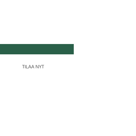
DA SE TUOREEKSI
köposti
*
Kyllä, tilaa minulle uutiskirjeesi.
TILAA NYT