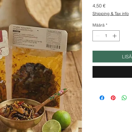
Hinta
4,50 €
Shipping & Tax info
Määrä
*
LIS