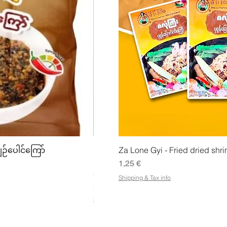
lu
Pikakatselu
Pikak
ျဉ်ပေါင်ကြော်
Mhwe - puhdas paahdettu kikhern
Za Lone Gyi - Fried dried shri
မှုန့်
Hinta
1,25 €
Hinta
3,50 €
Shipping & Tax info
21,88 €
/
1kg
2
Shipping & Tax info
1
,
8