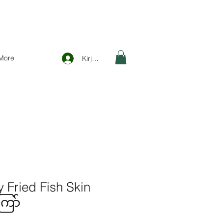
More
Kirjaudu
y Fried Fish Skin
ြော်