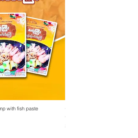
atselu
Pikakatselu
Pikakatse
ejauhe ကုလားပဲအကျက်
mp with fish paste
Ma Tote Ma - Marinoidut teenlehdet လက်ဖ
CityValue - Jaggery ထန်းလျက်
Hinta
Hinta
4,75 €
6,99 €
Shipping & Tax info
Shipping & Tax info