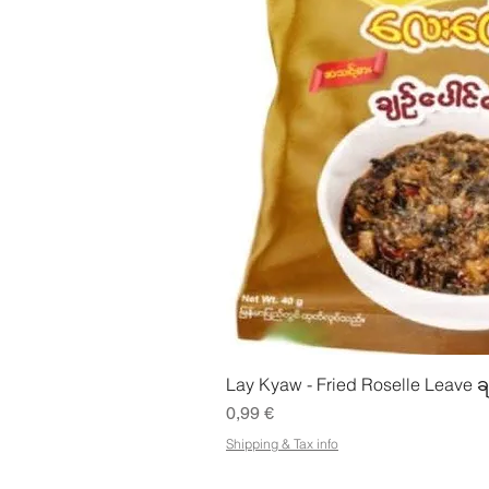
Pikakatse
Lay Kyaw - Fried Roselle Leave ခ
Hinta
0,99 €
Shipping & Tax info