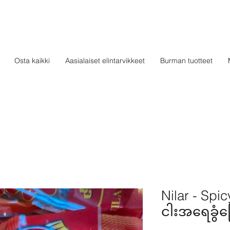
Osta kaikki
Aasialaiset elintarvikkeet
Burman tuotteet
Nilar - Spic
ငါးအရေခွံက