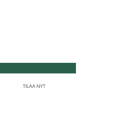
DA SE TUOREEKSI
köposti
*
Kyllä, tilaa minulle uutiskirjeesi.
TILAA NYT