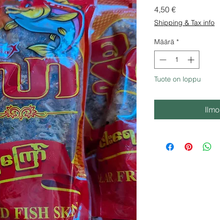
Hinta
4,50 €
Shipping & Tax info
Määrä
*
Tuote on loppu
Ilmo