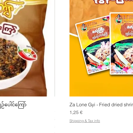
lu
Pikakatselu
Pikak
ျဉ်ပေါင်ကြော်
Mhwe - puhdas paahdettu kikhern
Za Lone Gyi - Fried dried shri
မှုန့်
Hinta
1,25 €
Hinta
3,50 €
Shipping & Tax info
21,88 €
/
1kg
2