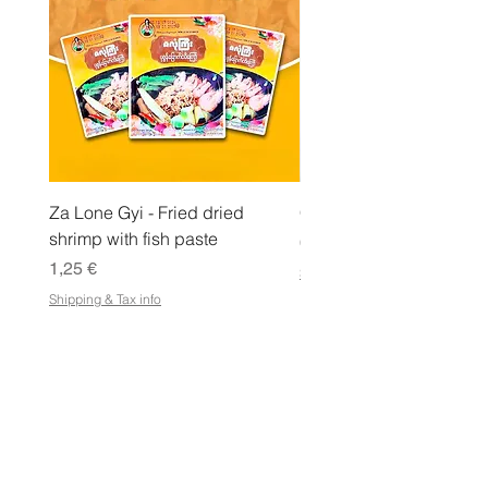
g
r
a
m
m
a
Za Lone Gyi - Fried dried
CityValue - Jaggery ထန
shrimp with fish paste
Hinta
6,99 €
Hinta
1,25 €
Shipping & Tax info
Shipping & Tax info
KAUPPA
Osta kaikki
Ehdot