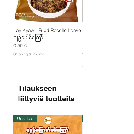
Lay Kyaw - Fried Roselle Leave
Mhwe - puhdas paahdet
ချဉ်ပေါင်ကြော်
kikhernejauhe ကုလားပ
မှုန့်
Hinta
0,99 €
Hinta
3,50 €
Shipping & Tax info
21,88 €
/
2
Shipping & Tax info
1
,
8
8
Tilaukseen
€
liittyviä tuotteita
p
e
r
1
k
Uusi tulo
Varastossa
i
l
o