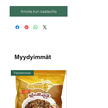
Ilmoita kun saatavilla
Myydyimmät
Varastossa
Varastossa