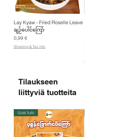
Lay Kyaw - Fried Roselle Leave
Mhwe - puhdas paahdet
ချဉ်ပေါင်ကြော်
kikhernejauhe ကုလားပ
မှုန့်
Hinta
0,99 €
Hinta
3,50 €
Shipping & Tax info
21,88 €
/
2
Shipping & Tax info
1
,
8
8
Tilaukseen
€
liittyviä tuotteita
p
e
r
1
k
Uusi tulo
Varastossa
i
l
o
g
r