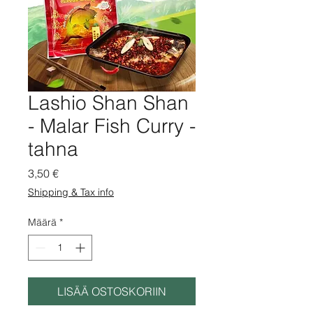
Lashio Shan Shan
- Malar Fish Curry -
tahna
Hinta
3,50 €
Shipping & Tax info
Määrä
*
LISÄÄ OSTOSKORIIN