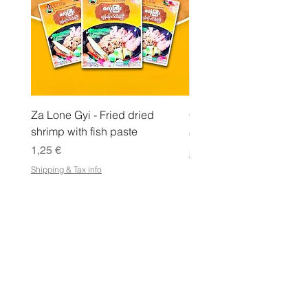
a
m
m
a
Za Lone Gyi - Fried dried
CityValue - Jaggery ထန
shrimp with fish paste
Hinta
6,99 €
Hinta
1,25 €
Shipping & Tax info
Shipping & Tax info
KAUPPA
Osta kaikki
Ehdot
Sähköisen lahjakortin käyttöehdot