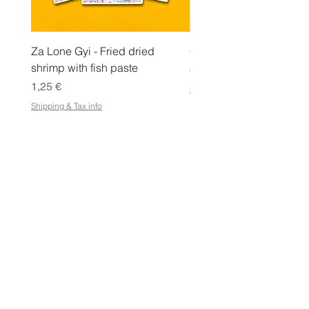
Za Lone Gyi - Fried dried
CityValue - Jaggery ထန
shrimp with fish paste
Hinta
6,99 €
Hinta
1,25 €
Shipping & Tax info
Shipping & Tax info
KAUPPA
Osta kaikki
Ehdot
Sähköisen lahjakortin käyttöehdot
Toimitus- ja palautusoikeus
Kaupan käytäntö
FAQ