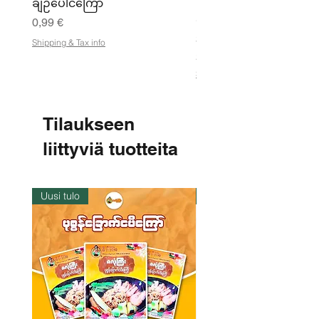
ချဉ်ပေါင်ကြော်
kikhernejauhe ကုလားပ
မှုန့်
Hinta
0,99 €
Hinta
3,50 €
Shipping & Tax info
21,88 €
/
2
Shipping & Tax info
1
,
8
8
Tilaukseen
€
liittyviä tuotteita
p
e
r
1
k
Uusi tulo
Varastossa
i
l
o
g
r
a
m
m
a