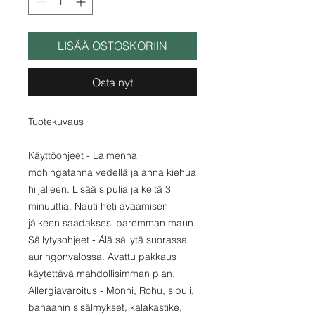
LISÄÄ OSTOSKORIIN
Osta nyt
Tuotekuvaus
Käyttöohjeet - Laimenna
mohingatahna vedellä ja anna kiehua
hiljalleen. Lisää sipulia ja keitä 3
minuuttia. Nauti heti avaamisen
jälkeen saadaksesi paremman maun.
Säilytysohjeet - Älä säilytä suorassa
auringonvalossa. Avattu pakkaus
käytettävä mahdollisimman pian.
Allergiavaroitus - Monni, Rohu, sipuli,
banaanin sisälmykset, kalakastike,