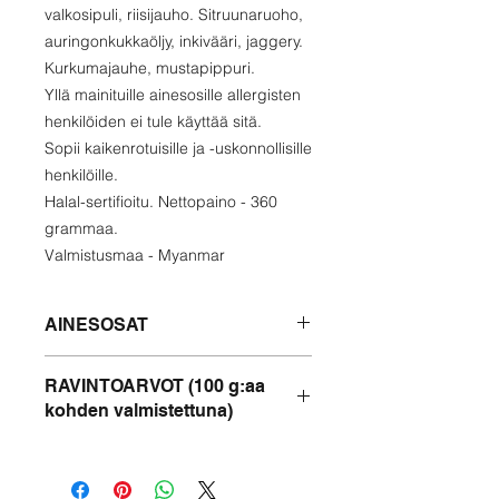
valkosipuli, riisijauho. Sitruunaruoho,
auringonkukkaöljy, inkivääri, jaggery.
Kurkumajauhe, mustapippuri.
Yllä mainituille ainesosille allergisten
henkilöiden ei tule käyttää sitä.
Sopii kaikenrotuisille ja -uskonnollisille
henkilöille.
Halal-sertifioitu. Nettopaino - 360
grammaa.
Valmistusmaa - Myanmar
AINESOSAT
Monni, Rohu, sipuli, banaanin
RAVINTOARVOT (100 g:aa
sisälmykset, kalakastike, valkosipuli,
kohden valmistettuna)
riisijauho. Sitruunaruoho,
auringonkukkaöljy, inkivääri,
Proteiini - 9,2 % g
raakasokeri. Kurkumajauhe,
Rasvaa - 2,06 % g
mustapippuri.