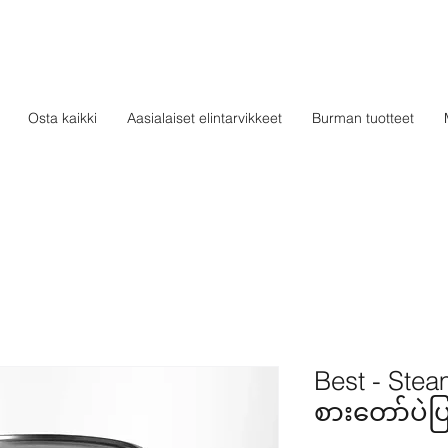
Osta kaikki
Aasialaiset elintarvikkeet
Burman tuotteet
Best - Ste
စားတော်ပဲပ