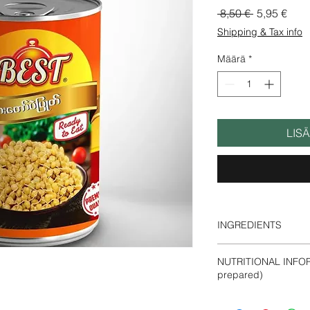
Normaali hi
Aleh
 8,50 € 
5,95 €
Shipping & Tax info
Määrä
*
LIS
INGREDIENTS
Steamed Chickpea, P
NUTRITIONAL INFOR
prepared)
Energy