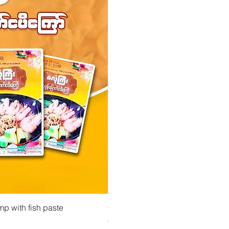
atselu
Pikakatselu
Pikakatse
ejauhe ကုလားပဲအကျက်
mp with fish paste
Ma Tote Ma - Marinoidut teenlehdet လက်ဖ
CityValue - Jaggery ထန်းလျက်
Hinta
Hinta
4,75 €
6,99 €