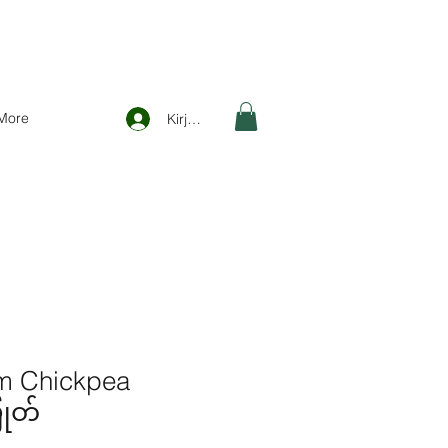
More
Kirjaudu
am Chickpea
ြုတ်