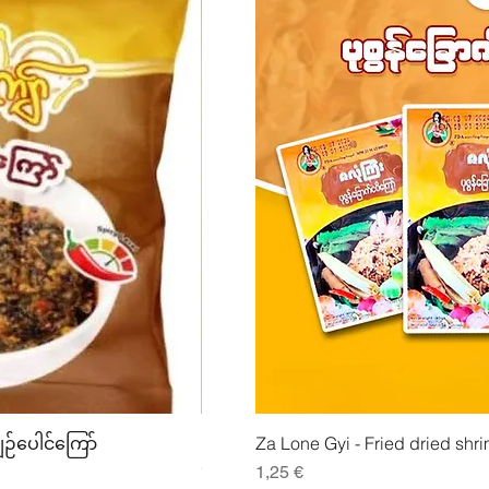
lu
Pikakatselu
Pikak
ျဉ်ပေါင်ကြော်
Mhwe - puhdas paahdettu kikhern
Za Lone Gyi - Fried dried shri
မှုန့်
Hinta
1,25 €