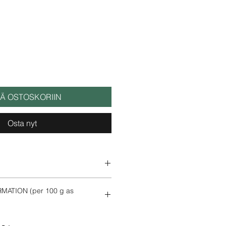
nta
inta
ÄÄ OSTOSKORIIN
Osta nyt
lam Sugar, Water.
MATION (per 100 g as
137 kcal