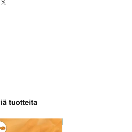
10 g
1 g
22 g
0.23 g
iä tuotteita
Varastossa
Varastossa