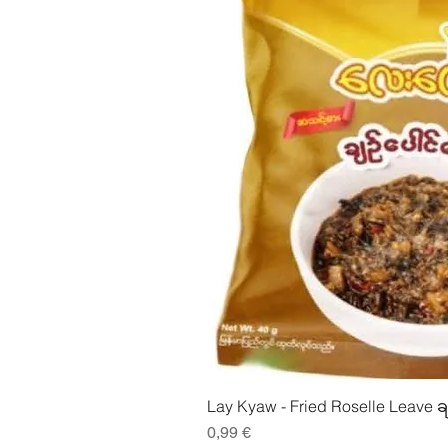
Pikakatse
Lay Kyaw - Fried Roselle Leave ခ
Hinta
0,99 €