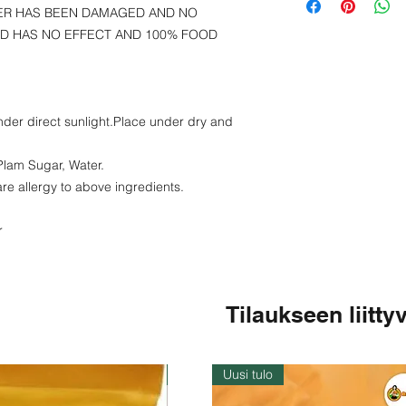
ER HAS BEEN DAMAGED AND NO
OD HAS NO EFFECT AND 100% FOOD
Protein
Fat
Carbohydrate
under direct sunlight.Place under dry and
Sodium
lam Sugar, Water.
 are allergy to above ingredients.
r
Tilaukseen liittyv
Varastossa
Uusi tulo