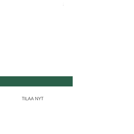
Shipping & Tax info
Shipping & Tax info
DA SE TUOREEKSI
köposti
*
Kyllä, tilaa minulle uutiskirjeesi.
TILAA NYT