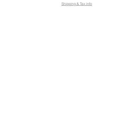
Shipping & Tax info
KAUPPA
OSOIT
Osta kaikki
Petose
Ehdot
Kuopi
Sähköisen lahjakortin
käyttöehdot
Toimitus- ja
palautusoikeus
Kaupan käytäntö