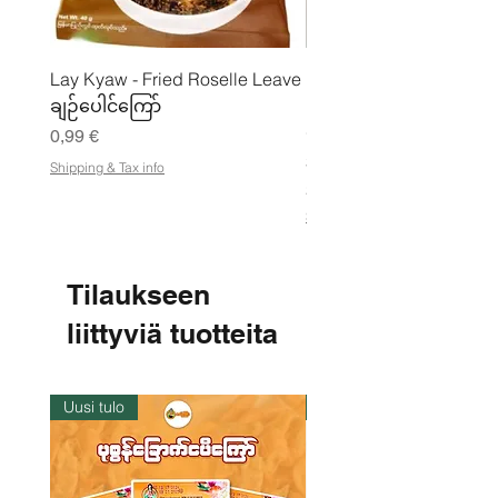
Lay Kyaw - Fried Roselle Leave
Mhwe - puhdas paahdet
ချဉ်ပေါင်ကြော်
kikhernejauhe ကုလားပ
မှုန့်
Hinta
0,99 €
Hinta
3,50 €
Shipping & Tax info
21,88 €
/
2
Shipping & Tax info
1
,
8
8
Tilaukseen
€
liittyviä tuotteita
p
e
r
1
k
Uusi tulo
Varastossa
i
l
o
g
r