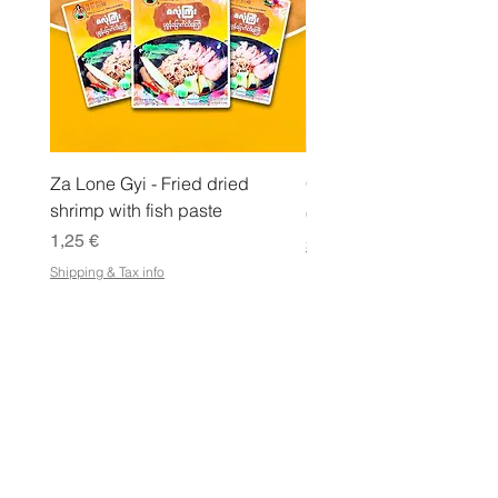
a
m
m
a
Za Lone Gyi - Fried dried
CityValue - Jaggery ထန
shrimp with fish paste
Hinta
6,99 €
Hinta
1,25 €
Shipping & Tax info
Shipping & Tax info
KAUPPA
Osta kaikki
Ehdot
Sähköisen lahjakortin käyttöehdot