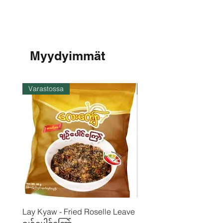
Hiilihydraatti - 35 g
Myydyimmät
Varastossa
Varastossa
Lay Kyaw - Fried Roselle Leave
Mhwe - puhdas paahdet