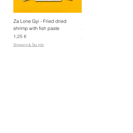
Za Lone Gyi - Fried dried
CityValue - Jaggery ထန
shrimp with fish paste
Hinta
6,99 €
Hinta
1,25 €
Shipping & Tax info
Shipping & Tax info
KAUPPA
Osta kaikki
Ehdot
Sähköisen lahjakortin käyttöehdot
Toimitus- ja palautusoikeus
Kaupan käytäntö
FAQ