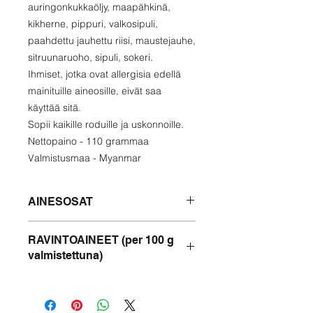
auringonkukkaöljy, maapähkinä,
kikherne, pippuri, valkosipuli,
paahdettu jauhettu riisi, maustejauhe,
sitruunaruoho, sipuli, sokeri.
Ihmiset, jotka ovat allergisia edellä
mainituille aineosille, eivät saa
käyttää sitä.
Sopii kaikille roduille ja uskonnoille.
Nettopaino - 110 grammaa
Valmistusmaa - Myanmar
AINESOSAT
Kala, puhdistettu vesi, paahdettu
RAVINTOAINEET (per 100 g
jauhettu riisi, kasviöljy, kalakastike,
valmistettuna)
kikherne, inkivääri, valkosipuli,
sitruunaruoho, sokeri, maustejauhe,
Energiaa -284 kcal
suola, banaanivarsi, maapähkinä,
Proteiini - 9 g
kurkumajauhe, pippuri.
Rasva - 12 g