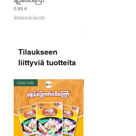
ချဉ်ပေါင်ကြော်
kikhernejauhe ကုလားပ
မှုန့်
Hinta
0,99 €
Hinta
3,50 €
Shipping & Tax info
21,88 €
/
2
Shipping & Tax info
1
,
8
8
Tilaukseen
€
liittyviä tuotteita
p
e
r
1
k
Uusi tulo
Varastossa
i
l
o
g
r
a
m
m
a