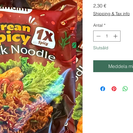
Pris
2,30 €
Shipping & Tax info
Antal
*
Slutsåld
Meddela mig