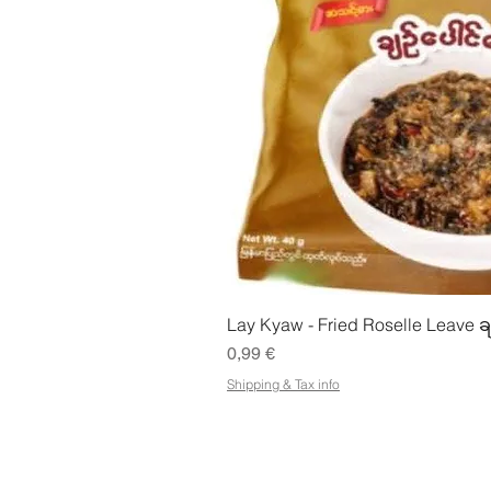
Snabbvisn
Lay Kyaw - Fried Roselle Leave ခ
Pris
0,99 €
Shipping & Tax info