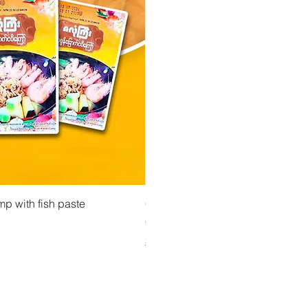
isning
Snabbvisning
Snabbvisn
ားပဲအကျက်မှုန့်
mp with fish paste
Ma Tote Ma - Inlagda teblad လက်ဖက်ညွှန့
CityValue - Jaggery ထန်းလျက်
Pris
Pris
4,75 €
6,99 €
Shipping & Tax info
Shipping & Tax info