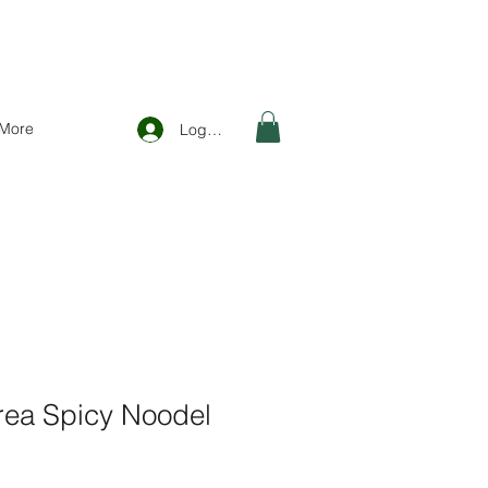
More
Logga in
rea Spicy Noodel