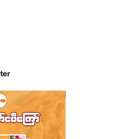
ter
I lager
I lager