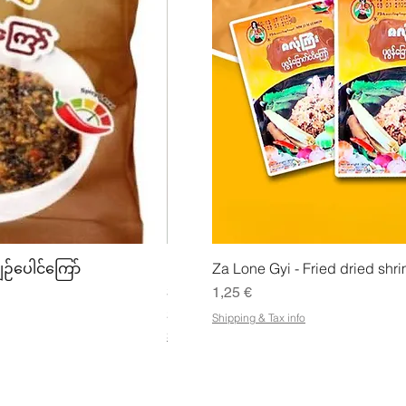
ing
Snabbvisning
Snabbv
ျဉ်ပေါင်ကြော်
Mhwe - Rent rostad kikärtspulver ကုလ
Za Lone Gyi - Fried dried shri
Pris
Pris
3,50 €
1,25 €
21,88 €
/
1kg
Shipping & Tax info
2
Shipping & Tax info
1
,
8
8