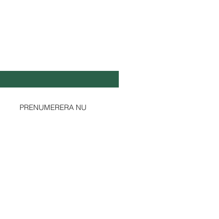
L DIG UPPDATERAD!
ost
*
Ja, prenumerera på ert nyhetsbrev.
PRENUMERERA NU