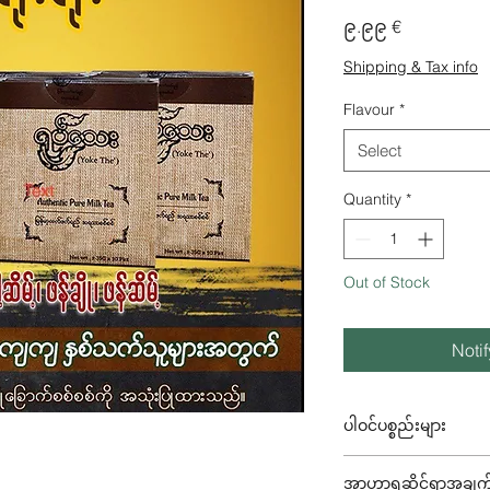
Price
၉.၉၉ €
Shipping & Tax info
Flavour
*
Select
Quantity
*
Out of Stock
Noti
ပါဝင်ပစ္စည်းများ
အညိုရောင်သကြား - 44
အာဟာရဆိုင်ရာအချက်
12%