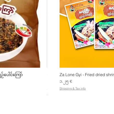
w
Quick View
Quick
ျဉ်ပေါင်ကြော်
ပဲအကျက်ကျက် (160g) Mhwe
Za Lone Gyi - Fried dried shri
Price
Price
၃.၅၀ €
၁.၂၅ €
၂၁.၈၈ €
/
1kg
Shipping & Tax info
၂
Shipping & Tax info
၁
.
၈
၈