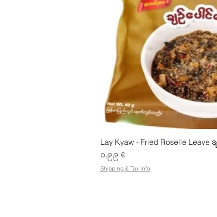
Quick Vie
Lay Kyaw - Fried Roselle Leave ခ
Price
၀.၉၉ €
Shipping & Tax info