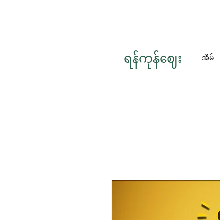
ရန်ကုန်ဈေး
အိမ်