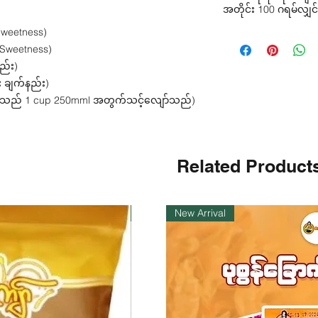
အတိုင်း 100 ဂရမ်လျှင်
 Sweetness)
စွမ်းအင် -391 kcal
e Sweetness)
ပရိုတိန်း - 2 ဂရမ်
အဆီ - 3 ဂရမ်
ည်း)
ကစီဓာတ် - 89 ဂရမ
ား ချက်နည်း)
ဆိုဒီယမ် -90.31 မီ
ack သည် 1 cup 250mml အတွက်သင့်လျော်သည်)
Related Product
ကုန်ပစ္စည်းလက်ဝယ်ရှိ
New Arrival