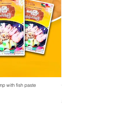
 View
Quick View
Quick Vi
mp with fish paste
မတုတ်မ လက်ဖက်ညွှမိန့်နှပ် (160g) (Ma T
CityValue - Jaggery ထန်းလျက်
Price
Price
၄.၇၅ €
၆.၉၉ €
Shipping & Tax info
Shipping & Tax info