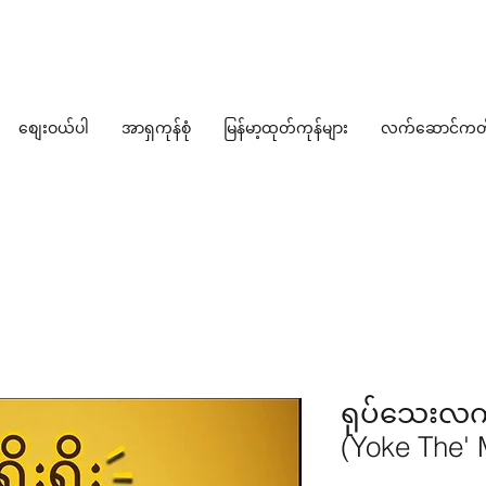
စျေးဝယ်ပါ
အာရှကုန်စုံ
မြန်မာ့ထုတ်ကုန်များ
လက်ဆောင်ကတ
ရုပ်သေးလ
(Yoke The' 