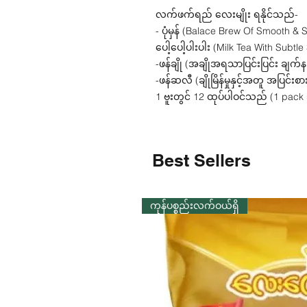
လက်ဖက်ရည် လေးမျိုး ရနိုင်သည်-
- ပုံမှန် (Balace Brew Of Smooth &
ပေါ့ပေါ့ပါးပါး (Milk Tea With Subtl
-ဖန်ချို (အချိုအရသာပြင်းပြင်း ချက်န
-ဖန်ဆလီ (ချိုမြိန်မှုနှင့်အတူ အပြင်းစ
1 ဗူးတွင် 12 ထုပ်ပါဝင်သည် (1 p
Best Sellers
ကုန်ပစ္စည်းလက်ဝယ်ရှိ