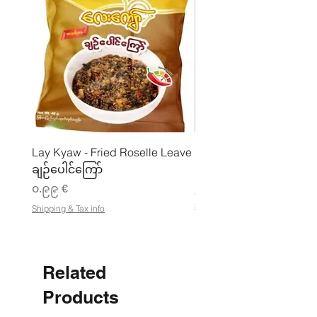
Lay Kyaw - Fried Roselle Leave
ပဲအကျက်ကျက် (160g) 
ချဉ်ပေါင်ကြော်
Price
၃.၅၀ €
Price
၀.၉၉ €
၂၁.၈၈ €
၂
Shipping & Tax info
Shipping & Tax info
၁
.
၈
၈
Related
€
p
e
Products
r
1