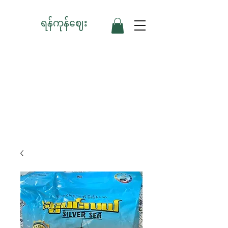
ရန်ကုန်ဈေး