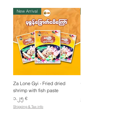
K
i
New Arrival
ကုန်ပစ္စည်းလက်ဝယ်ရှိ
l
o
g
r
a
m
Za Lone Gyi - Fried dried
CityValue - Jaggery ထန
shrimp with fish paste
Price
၆.၉၉ €
Price
၁.၂၅ €
Shipping & Tax info
Shipping & Tax info