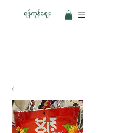
ရန်ကုန်ဈေး