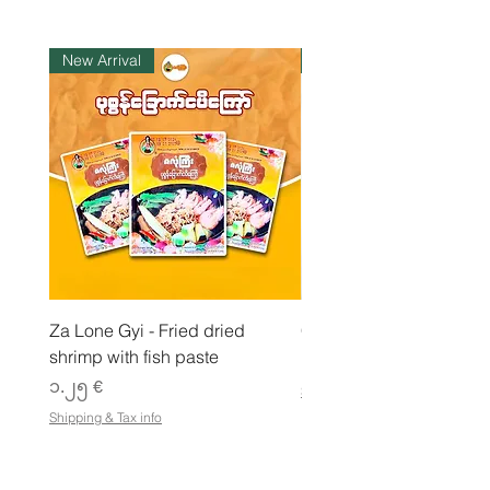
1
K
i
New Arrival
ကုန်ပစ္စည်းလက်ဝယ်ရှိ
l
o
g
r
a
m
Za Lone Gyi - Fried dried
CityValue - Jaggery ထန
shrimp with fish paste
Price
၆.၉၉ €
Price
၁.၂၅ €
Shipping & Tax info
Shipping & Tax info