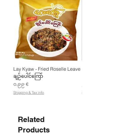
Lay Kyaw - Fried Roselle Leave
ပဲအကျက်ကျက် (160g) 
ချဉ်ပေါင်ကြော်
Price
၃.၅၀ €
Price
၀.၉၉ €
၂၁.၈၈ €
၂
Shipping & Tax info
Shipping & Tax info
၁
.
၈
၈
Related
€
p
e
Products
r