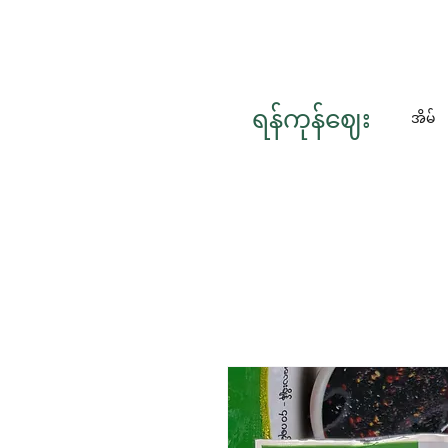
ရန်ကုန်ဈေး
အိမ်