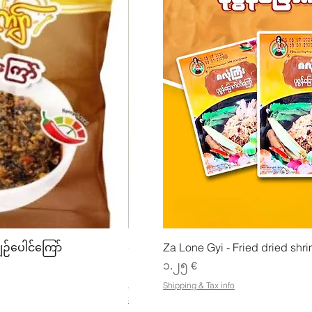
w
Quick View
Quick
ျဉ်ပေါင်ကြော်
ပဲအကျက်ကျက် (160g) Mhwe
Za Lone Gyi - Fried dried shri
Price
Price
၃.၅၀ €
၁.၂၅ €
၂၁.၈၈ €
/
1kg
Shipping & Tax info
၂
Shipping & Tax info
၁