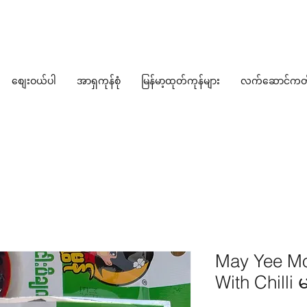
စျေးဝယ်ပါ
အာရှကုန်စုံ
မြန်မာ့ထုတ်ကုန်များ
လက်ဆောင်ကတ
May Yee Mo
With Chilli