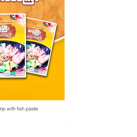
 View
Quick View
Quick Vi
mp with fish paste
မတုတ်မ လက်ဖက်ညွှမိန့်နှပ် (160g) (Ma T
CityValue - Jaggery ထန်းလျက်
Price
Price
၄.၇၅ €
၆.၉၉ €
Shipping & Tax info
Shipping & Tax info