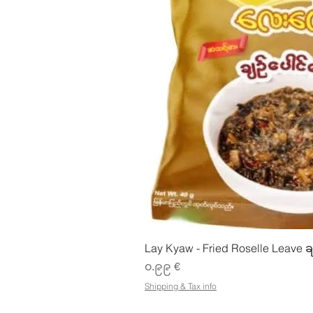
Quick Vie
Lay Kyaw - Fried Roselle Leave ခ
Price
၀.၉၉ €
Shipping & Tax info