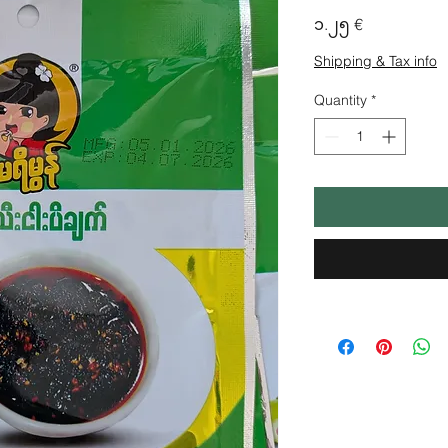
Price
၁.၂၅ €
Shipping & Tax info
Quantity
*