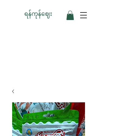
ရန်ကုန်ဈေး