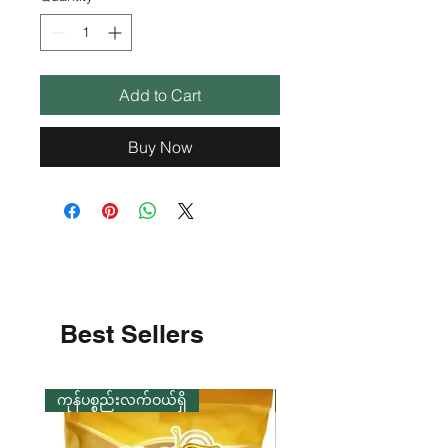
Add to Cart
Buy Now
Best Sellers
ကုန်ပစ္စည်းလက်ဝယ်ရှိ
ကုန်ပစ္စည်းလက်ဝယ်ရှိ