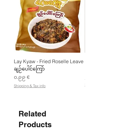
Lay Kyaw - Fried Roselle Leave
ပဲအကျက်ကျက် (160g) 
ချဉ်ပေါင်ကြော်
Price
၃.၅၀ €
Price
၀.၉၉ €
၂၁.၈၈ €
၂
Shipping & Tax info
Shipping & Tax info
၁
.
၈
၈
Related
€
p
e
Products
r
1
K