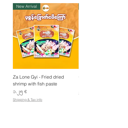
i
New Arrival
ကုန်ပစ္စည်းလက်ဝယ်ရှိ
l
o
g
r
a
m
Za Lone Gyi - Fried dried
CityValue - Jaggery ထန
shrimp with fish paste
Price
၆.၉၉ €
Price
၁.၂၅ €
Shipping & Tax info
Shipping & Tax info