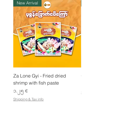
New Arrival
ကုန်ပစ္စည်းလက်ဝယ်ရှိ
l
o
g
r
a
m
Za Lone Gyi - Fried dried
CityValue - Jaggery ထန
shrimp with fish paste
Price
၆.၉၉ €
Price
၁.၂၅ €
Shipping & Tax info
Shipping & Tax info