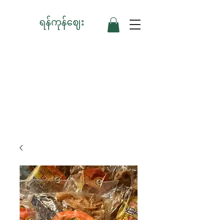
ရန်ကုန်ဈေး