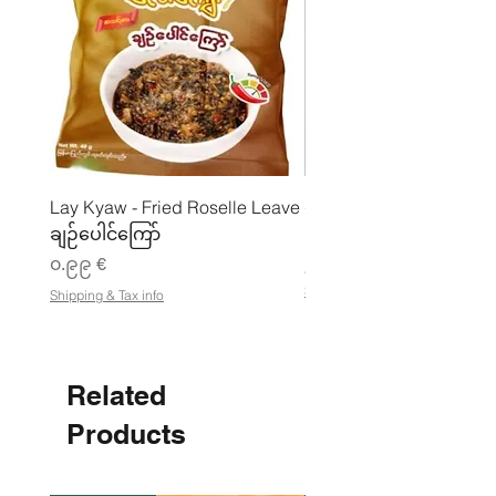
Lay Kyaw - Fried Roselle Leave
ပဲအကျက်ကျက် (160g) 
ချဉ်ပေါင်ကြော်
Price
၃.၅၀ €
Price
၀.၉၉ €
၂၁.၈၈ €
၂
Shipping & Tax info
Shipping & Tax info
၁
.
၈
၈
Related
€
p
e
Products
r
1
K
i