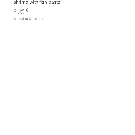
shrimp with fish paste
Price
၆.၉၉ €
Price
၁.၂၅ €
Shipping & Tax info
Shipping & Tax info
စတိုးဆိုင်
ဆိုင်ထုတ်ကုန်အားလုံးကို ဈေးဝယ်ပါ
စည်းကမ်းသတ်မှတ်ချက်များ
e-Gift Card စည်းမျဥ်းစည်းကမ်းများ
ထုတ်ကုန်ပြန်ပို့ခြင်းမူဝါဒ
အရောင်းဆိုင်မူဝါဒ
ကိုယ်ရေးအချက်အလက်မူဝါဒ
အမြဲမေးလေ့ရှိသောမေးခွန်းများ
လိပ်စာ
Petosentie 7၊ Pohjois-Savo၊ Kuopio၊ 70820၊