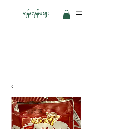
ရန်ကုန်ဈေး