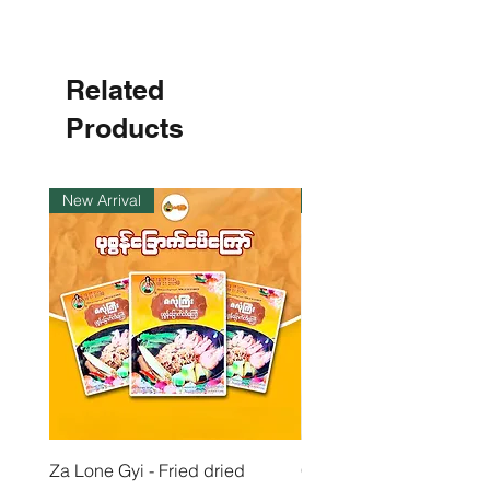
.
၈
၈
Related
€
p
e
Products
r
1
K
i
New Arrival
ကုန်ပစ္စည်းလက်ဝယ်ရှိ
l
o
g
r
a
m
Za Lone Gyi - Fried dried
CityValue - Jaggery ထန