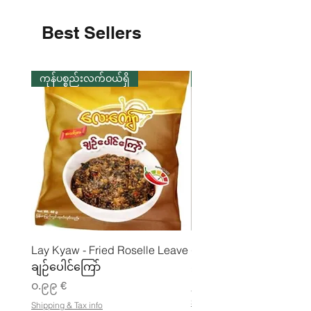
Best Sellers
ကုန်ပစ္စည်းလက်ဝယ်ရှိ
ကုန်ပစ္စည်းလက်ဝယ်ရှိ
Lay Kyaw - Fried Roselle Leave
ပဲအကျက်ကျက် (160g) 
ချဉ်ပေါင်ကြော်
Price
၃.၅၀ €
Price
၀.၉၉ €
၂၁.၈၈ €
၂
Shipping & Tax info
Shipping & Tax info
၁