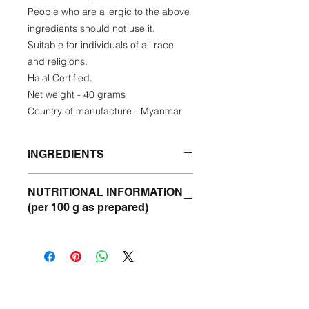
People who are allergic to the above
ingredients should not use it.
Suitable for individuals of all race
and religions.
Halal Certified.
Net weight - 40 grams
Country of manufacture - Myanmar
INGREDIENTS
Tomato, Onion, Water, Oil, Chilli,
NUTRITIONAL INFORMATION
Garlic, Salt, Turmeric Powder, Shrimp
(per 100 g as prepared)
Paste, E211, MSG.
Energy- 345,2 Kcal
Protein- 5,04% g
Fat - 28,92%
Carbohydrate - 16,19%
Fiber - 5,69%