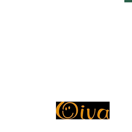
g
ntie 7၊ Pohjois-Savo၊
မှ ၁၀ နာရီ
r
a
၊ 70820၊ ဖင်လန်
စနေ၊ နံနက် ၈ နာရီမှ ၁၀ နာရီ
m
တနင်္ဂနွေ- နံနက် ၈ နာရီမှ ၁၁ နာရီ
အိုဗာ အစီရင်ခံစာ