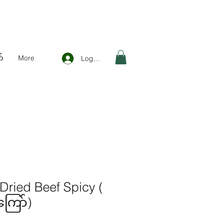
်
More
Log In
 Dried Beef Spicy (
ြော်)