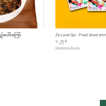
w
Quick View
Quick
ျဉ်ပေါင်ကြော်
ပဲအကျက်ကျက် (160g) Mhwe
Za Lone Gyi - Fried dried shri
Price
Price
၃.၅၀ €
၁.၂၅ €
၂၁.၈၈ €
/
1kg
Shipping & Tax info
၂
Shipping & Tax info
၁
.
၈
၈
€
p
e
r
1
နေ့စ
ဖောက်သည်ဝန်ဆောင်မှုဖွင့်ချိန်
K
အီး
i
l
o
တနင်္လာ-သောကြာ- နံနက် ၇ နာရီ