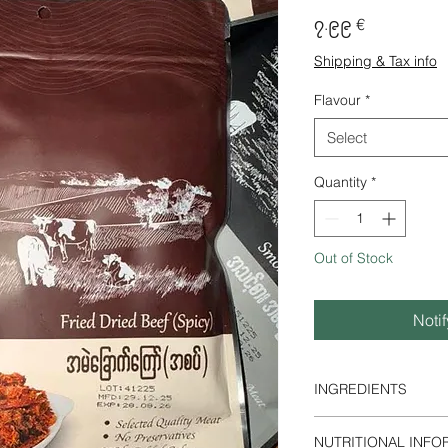
Price
၇.၉၉ €
Shipping & Tax info
Flavour
*
Select
Quantity
*
Out of Stock
Noti
INGREDIENTS
Dried Beef 80%, RBD
NUTRITIONAL INFOR
Ginger, Vinegar 2.5