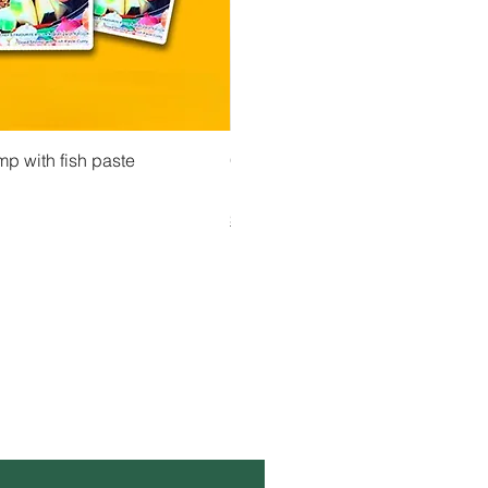
 View
Quick View
Quick Vi
mp with fish paste
မတုတ်မ လက်ဖက်ညွှမိန့်နှပ် (160g) (Ma T
CityValue - Jaggery ထန်းလျက်
Price
Price
၄.၇၅ €
၆.၉၉ €
Shipping & Tax info
Shipping & Tax info
ွဲအထိ ဆက်နေပါ။
မေးလ်
*