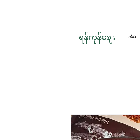
ရန်ကုန်ဈေး
အိမ်