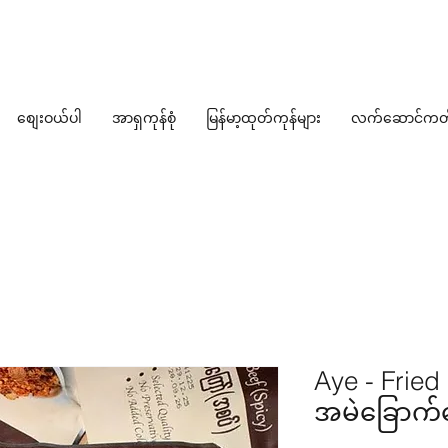
စျေးဝယ်ပါ
အာရှကုန်စုံ
မြန်မာ့ထုတ်ကုန်များ
လက်ဆောင်ကတ
Aye - Fried
အမဲခြောက်က