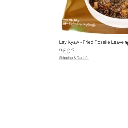
Quick Vie
Lay Kyaw - Fried Roselle Leave ခ
Price
၀.၉၉ €
Shipping & Tax info
စတိုးဆိုင်
လိပ်စာ