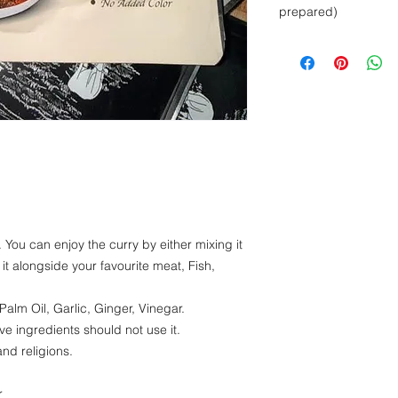
prepared)
Energy
Protein
Fat
Carbohydrate
Sodium
. You can enjoy the curry by either mixing it
ng it alongside your favourite meat, Fish,
Palm Oil, Garlic, Ginger, Vinegar.
ve ingredients should not use it.
and religions.
r