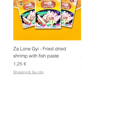
a
m
m
a
Za Lone Gyi - Fried dried
CityValue - Jaggery ထန
shrimp with fish paste
Hinta
6,99 €
Hinta
1,25 €
Shipping & Tax info
Shipping & Tax info
KAUPPA
Osta kaikki
Ehdot
Sähköisen lahjakortin käyttöehdot