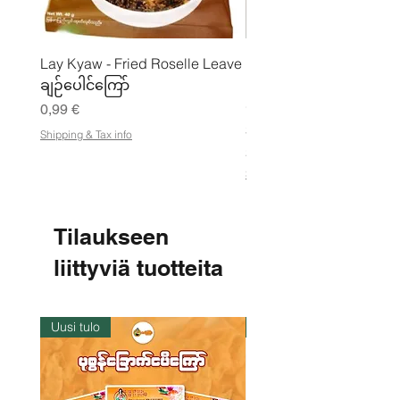
Lay Kyaw - Fried Roselle Leave
Mhwe - puhdas paahdet
ချဉ်ပေါင်ကြော်
kikhernejauhe ကုလားပ
မှုန့်
Hinta
0,99 €
Hinta
3,50 €
Shipping & Tax info
21,88 €
/
2
Shipping & Tax info
1
,
8
8
Tilaukseen
€
liittyviä tuotteita
p
e
r
1
k
Uusi tulo
Varastossa
i
l
o
g
r