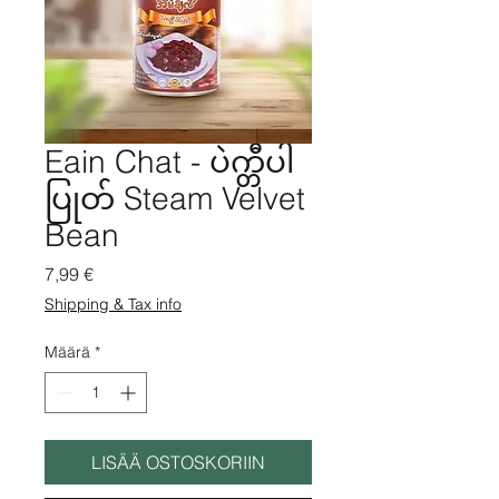
Eain Chat - ပဲက္တီပါ
ပြုတ် Steam Velvet
Bean
Hinta
7,99 €
Shipping & Tax info
Määrä
*
LISÄÄ OSTOSKORIIN