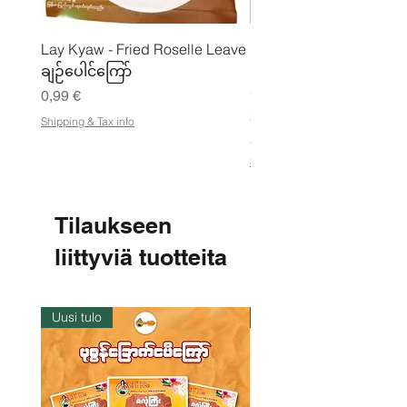
Lay Kyaw - Fried Roselle Leave
Mhwe - puhdas paahdet
ချဉ်ပေါင်ကြော်
kikhernejauhe ကုလားပ
မှုန့်
Hinta
0,99 €
Hinta
3,50 €
Shipping & Tax info
21,88 €
/
2
Shipping & Tax info
1
,
8
8
Tilaukseen
€
liittyviä tuotteita
p
e
r
1
k
Uusi tulo
Varastossa
i
l
o
g
r
a