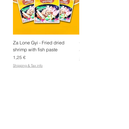
m
m
a
Za Lone Gyi - Fried dried
CityValue - Jaggery ထန
shrimp with fish paste
Hinta
6,99 €
Hinta
1,25 €
Shipping & Tax info
Shipping & Tax info
KAUPPA
Osta kaikki
Ehdot
Sähköisen lahjakortin käyttöehdot
Toimitus- ja palautusoikeus