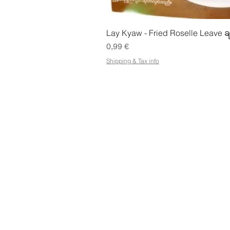
Pikakatse
Lay Kyaw - Fried Roselle Leave ခ
Hinta
0,99 €
Shipping & Tax info
KAUPPA
OSOIT
Osta kaikki
Petose
Ehdot
Kuopi
Sähköisen lahjakortin