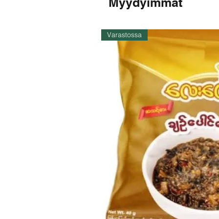
Myydyimmät
Varastossa