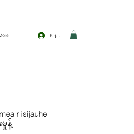
More
Kirjaudu
ea riisijauhe
ုန့်