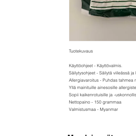
Tuotekuvaus
Käyttöohjeet - Käyttövalmis.
Säilytysohjeet - Säilytä viileässä j
Allergiavaroitus - Puhdas tahmea ri
Yllä mainituille ainesosille allergist
Sopii kaikenrotuisille ja -uskonnollisi
Nettopaino - 150 grammaa
Valmistusmaa - Myanmar