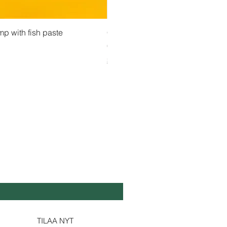
atselu
Pikakatselu
Pikakatse
ejauhe ကုလားပဲအကျက်
mp with fish paste
Ma Tote Ma - Marinoidut teenlehdet လက်ဖ
CityValue - Jaggery ထန်းလျက်
Hinta
Hinta
4,75 €
6,99 €
Shipping & Tax info
Shipping & Tax info
DA SE TUOREEKSI
köposti
*
Kyllä, tilaa minulle uutiskirjeesi.
TILAA NYT