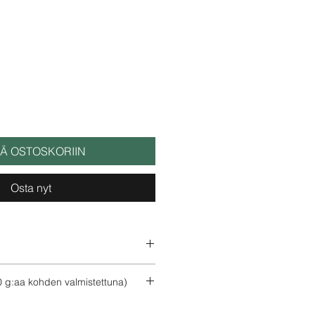
ÄÄ OSTOSKORIIN
Osta nyt
auhe.
g:aa kohden valmistettuna)
l