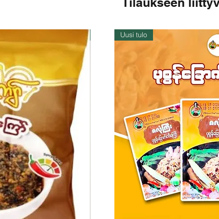
Tilaukseen liittyv
Varastossa
Uusi tulo