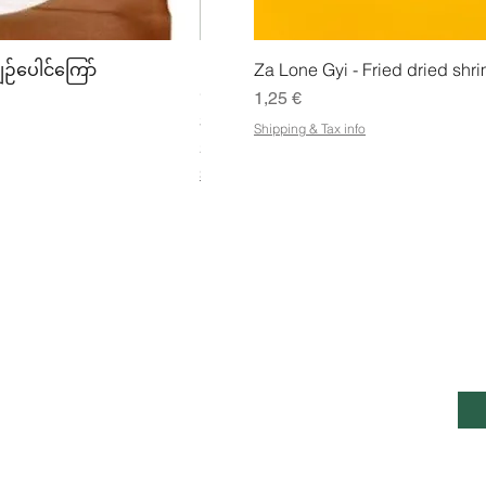
lu
Pikakatselu
Pikak
ျဉ်ပေါင်ကြော်
Mhwe - puhdas paahdettu kikhern
Za Lone Gyi - Fried dried shri
မှုန့်
Hinta
1,25 €
Hinta
3,50 €
Shipping & Tax info
21,88 €
/
1kg
2
Shipping & Tax info
1
,
8
8
€
p
e
r
1
E
AVOINTI
SAA
k
Säh
i
l
Ma–pe: klo 7–22
o
ntie 7, Pohjois-Savo,
g
Lauantai: klo 8-22
r
o, 70820, Suomi
Sunnuntai: klo 8-23
a
m