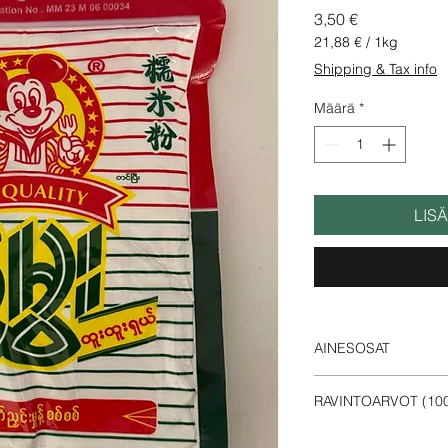
Hinta
3,50 €
21,88 €
/
1kg
21,88 €
Shipping & Tax info
per
1
Määrä
*
Kilogram
LIS
AINESOSAT
Puhdas tahmea riisij
RAVINTOARVOT (100 
Energia - 357 kca