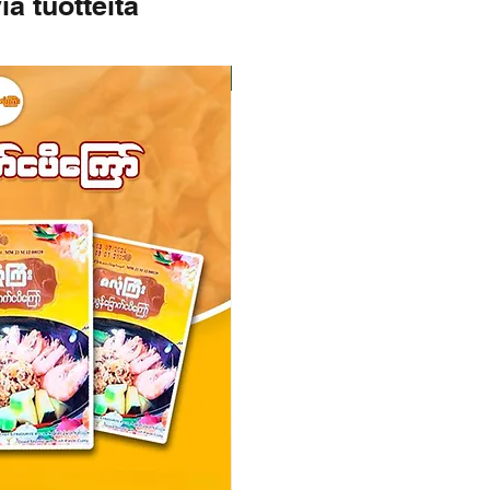
iä tuotteita
Varastossa
Varastossa