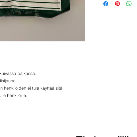
Proteiini - 6 g
Rasvaa - 1 g
Hiilihydraatit - 81
a kuivassa paikassa.
isijauhe.
en henkilöiden ei tule käyttää sitä.
lle henkilöille.