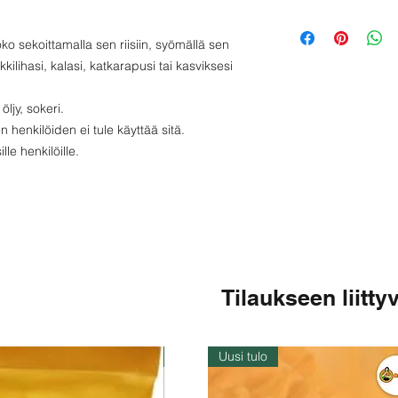
Energiaa -168 kc
Proteiini - 7 g
oko sekoittamalla sen riisiin, syömällä sen
Rasva - 8 g
kilihasi, kalasi, katkarapusi tai kasviksesi
Hiilihydraatti - 17
öljy, sokeri.
en henkilöiden ei tule käyttää sitä.
lle henkilöille.
Tilaukseen liittyv
Varastossa
Uusi tulo