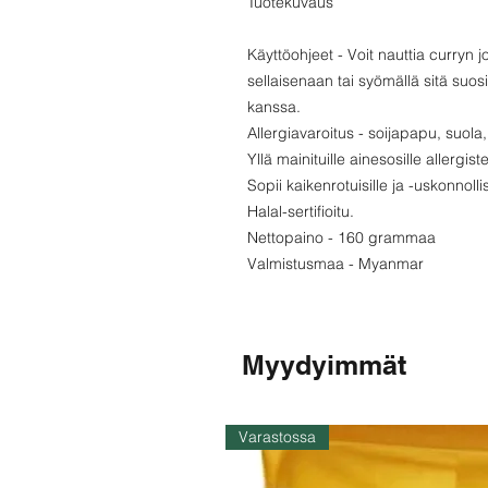
Tuotekuvaus
Käyttöohjeet - Voit nauttia curryn j
sellaisenaan tai syömällä sitä suosik
kanssa.
Allergiavaroitus - soijapapu, suola, 
Yllä mainituille ainesosille allergist
Sopii kaikenrotuisille ja -uskonnollisi
Halal-sertifioitu.
Nettopaino - 160 grammaa
Valmistusmaa - Myanmar
Myydyimmät
Varastossa