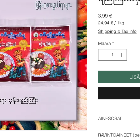
Hinta
3,99 €
24,94 €
/
1kg
24,94 €
Shipping & Tax info
per
1
Määrä
*
Kilogram
LIS
AINESOSAT
Soijapapu, suola, öljy
RAVINTOAINEET (per 