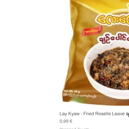
Pikakatse
Lay Kyaw - Fried Roselle Leave ခ
Hinta
0,99 €