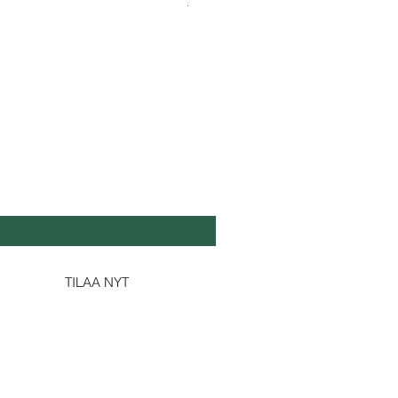
Shipping & Tax info
Shipping & Tax info
DA SE TUOREEKSI
köposti
*
Kyllä, tilaa minulle uutiskirjeesi.
TILAA NYT