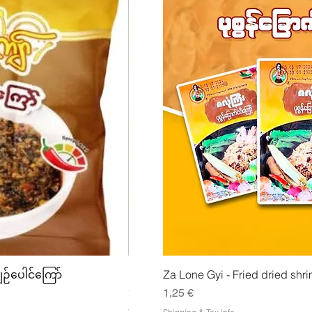
lu
Pikakatselu
Pikak
ျဉ်ပေါင်ကြော်
Mhwe - puhdas paahdettu kikhern
Za Lone Gyi - Fried dried shri
မှုန့်
Hinta
1,25 €
Hinta
3,50 €