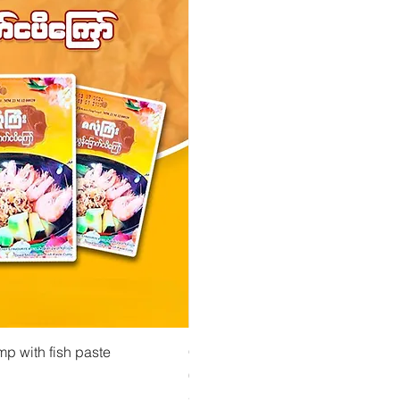
atselu
Pikakatselu
Pikakatse
ejauhe ကုလားပဲအကျက်
mp with fish paste
Ma Tote Ma - Marinoidut teenlehdet လက်ဖ
CityValue - Jaggery ထန်းလျက်
Hinta
Hinta
4,75 €
6,99 €