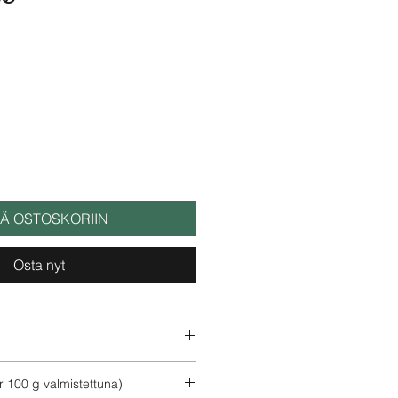
ÄÄ OSTOSKORIIN
Osta nyt
, sokeri.
100 g valmistettuna)