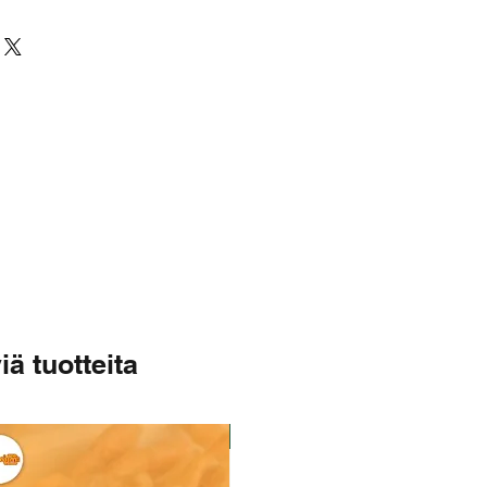
al
 g
iä tuotteita
Varastossa
Varastossa