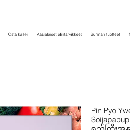
Osta kaikki
Aasialaiset elintarvikkeet
Burman tuotteet
Pin Pyo Ywe
Soijapapupas
ရည်ကြီးအနှ