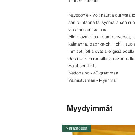
Tuotteen kuvaus
Käyttöohje - Voit nauttia currysta j
sen puhtaana tai syömällä sen suosi
vihannesten kanssa.
Allergiavaroitus - bambunversot, tu
kalatahna, paprika-chili, chili, suola
Ihmiset, jotka ovat allergisia edellä 
Sopii kaikille roduille ja uskonnoille
Halal-sertifioitu.
Nettopaino - 40 grammaa
Valmistusmaa - Myanmar
Myydyimmät
Varastossa