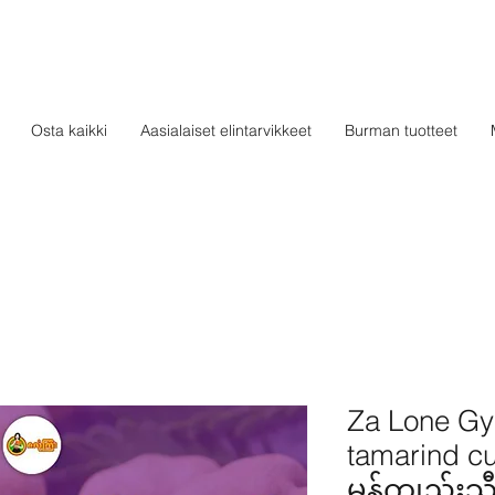
Osta kaikki
Aasialaiset elintarvikkeet
Burman tuotteet
Za Lone Gy
tamarind cu
မန်ကျည်းသ