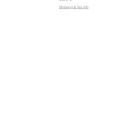
Shipping & Tax info
KAUPPA
OSOIT
Osta kaikki
Petose
Ehdot
Kuopi
Sähköisen lahjakortin
käyttöehdot
Toimitus- ja
palautusoikeus
Kaupan käytäntö