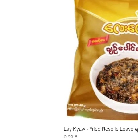
Pikakatse
Lay Kyaw - Fried Roselle Leave ခ
Hinta
0,99 €