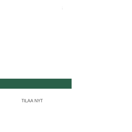
Shipping & Tax info
Shipping & Tax info
DA SE TUOREEKSI
köposti
*
Kyllä, tilaa minulle uutiskirjeesi.
TILAA NYT