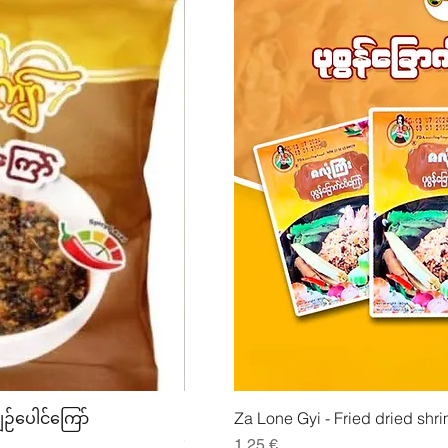
lu
Pikakatselu
Pikak
ျဉ်ပေါင်ကြော်
Mhwe - puhdas paahdettu kikhern
Za Lone Gyi - Fried dried shri
မှုန့်
Hinta
1,25 €