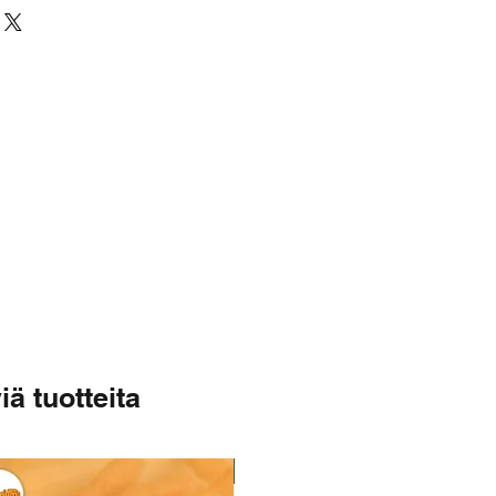
 g
iä tuotteita
Varastossa
Varastossa