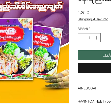
Hinta
1,25 €
Shipping & Tax info
Määrä
*
LIS
AINESOSAT
Bambunversot, tuore 
RAVINTOAINEET (per 
kalatahna, paprika-chil
Energiaa -451 kc