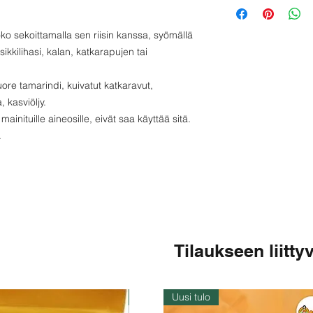
Proteiini - 5 g
Rasva - 43 g
oko sekoittamalla sen riisin kanssa, syömällä
Hiilihydraatti - 11
kkilihasi, kalan, katkarapujen tai
Natrium - 0,91 g
ore tamarindi, kuivatut katkaravut,
, kasviöljy.
mainituille aineosille, eivät saa käyttää sitä.
.
Tilaukseen liittyv
Varastossa
Uusi tulo