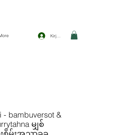
More
Kirjaudu
i - bambuversot &
rrytahna မျှစ်
ီးစိမ်းအညာခခ