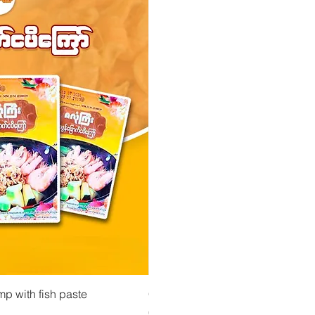
atselu
Pikakatselu
Pikakatse
ejauhe ကုလားပဲအကျက်
mp with fish paste
Ma Tote Ma - Marinoidut teenlehdet လက်ဖ
CityValue - Jaggery ထန်းလျက်
Hinta
Hinta
4,75 €
6,99 €