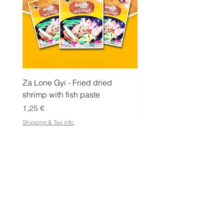
Za Lone Gyi - Fried dried
CityValue - Jaggery ထန
shrimp with fish paste
Pris
6,99 €
Pris
1,25 €
Shipping & Tax info
Shipping & Tax info
LAGRA
Handla alla
Villkor
Villkor för e-presentkort