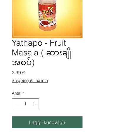
Yathapo - Fruit
Masala ( ဆားချို
အစပ်)
Pris
2,99 €
Shipping & Tax info
Antal
*
Lägg i kundvagn