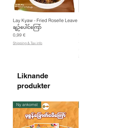
Lay Kyaw - Fried Roselle Leave
Mhwe - Rent rostad
ချဉ်ပေါင်ကြော်
kikärtspulver ကုလားပဲ
မှုန့်
Pris
0,99 €
Pris
3,50 €
Shipping & Tax info
21,88 €
/
2
Shipping & Tax info
1
,
8
8
Liknande
€
produkter
p
e
r
1
k
Ny ankomst
I lager
i
l
o