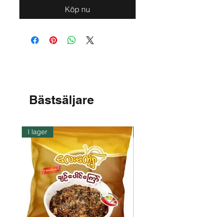
Köp nu
Bästsäljare
I lager
I lager