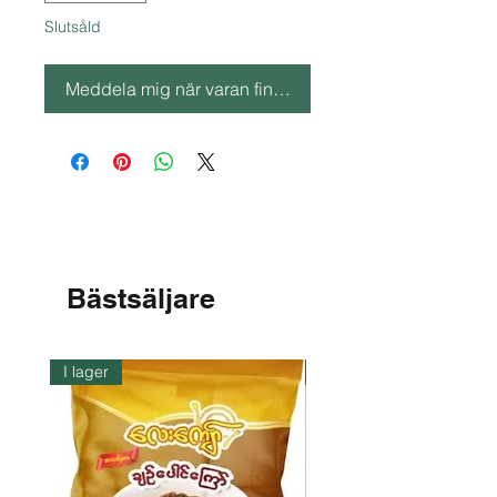
Slutsåld
Meddela mig när varan finns i lager
Bästsäljare
I lager
I lager