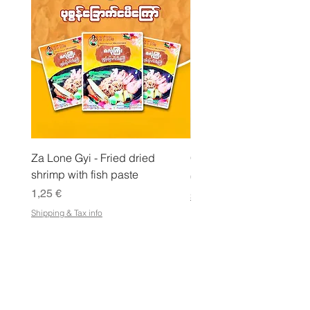
l
o
Za Lone Gyi - Fried dried
CityValue - Jaggery ထန
shrimp with fish paste
Pris
6,99 €
Pris
1,25 €
Shipping & Tax info
Shipping & Tax info
LAGRA