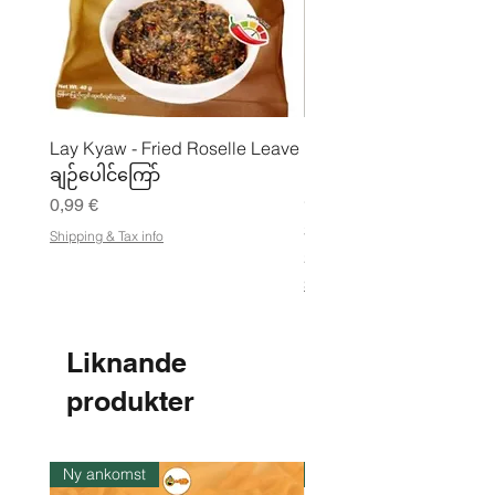
Lay Kyaw - Fried Roselle Leave
Mhwe - Rent rostad
ချဉ်ပေါင်ကြော်
kikärtspulver ကုလားပဲ
မှုန့်
Pris
0,99 €
Pris
3,50 €
Shipping & Tax info
21,88 €
/
2
Shipping & Tax info
1
,
8
8
Liknande
€
produkter
p
e
r
1
k
Ny ankomst
I lager
i