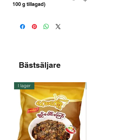
100 g tillagad)
Energi - 378 kcal
Protein - 6,8 g
Fett - 0,9 g
Salt - 0,02 g
Kolhydrater -85 g
Bästsäljare
I lager
I lager