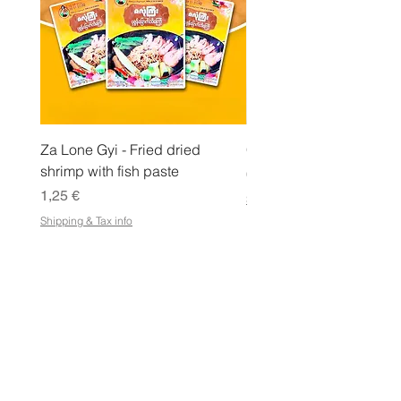
Za Lone Gyi - Fried dried
CityValue - Jaggery ထန
shrimp with fish paste
Pris
6,99 €
Pris
1,25 €
Shipping & Tax info
Shipping & Tax info
LAGRA
Handla alla
Villkor
Villkor för e-presentkort