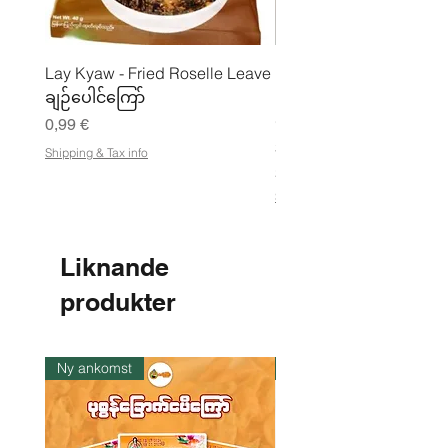
Lay Kyaw - Fried Roselle Leave
Mhwe - Rent rostad
ချဉ်ပေါင်ကြော်
kikärtspulver ကုလားပဲ
မှုန့်
Pris
0,99 €
Pris
3,50 €
Shipping & Tax info
21,88 €
/
2
Shipping & Tax info
1
,
8
8
Liknande
€
produkter
p
e
r
1
k
Ny ankomst
I lager
i
l
o