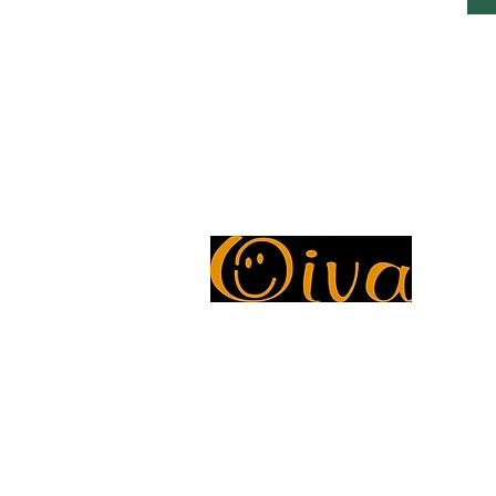
ntie 7, Pohjois-Savolax,
Lördag: 8.00 - 22.00
, 70820, Finland
Söndag: 8.00 - 23.00
Tillgängliga betalningsmetoder
Tillgängliga betalningsmetoder