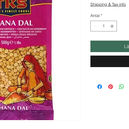
Shipping & Tax info
Antal
*
Lä