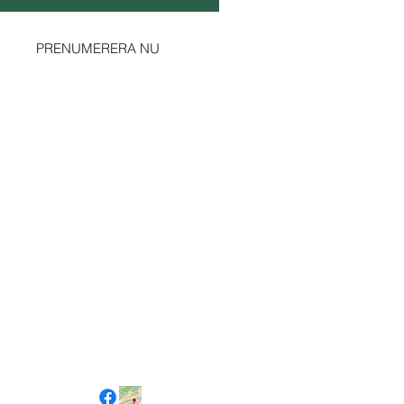
Ja, prenumerera på ert nyhetsbrev.
PRENUMERERA NU
Sociala kanaler