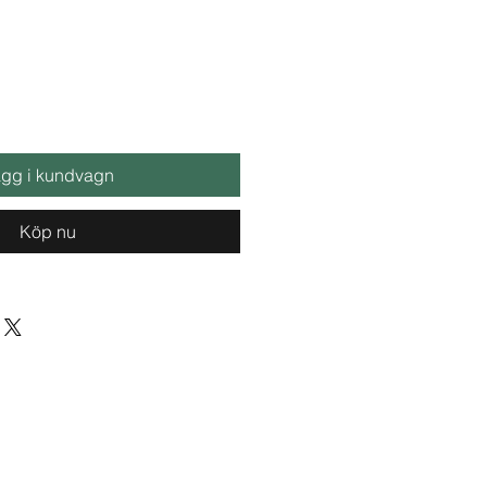
gg i kundvagn
Köp nu