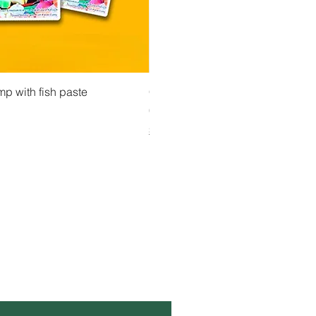
isning
Snabbvisning
Snabbvisn
ားပဲအကျက်မှုန့်
mp with fish paste
Ma Tote Ma - Inlagda teblad လက်ဖက်ညွှန့
CityValue - Jaggery ထန်းလျက်
Pris
Pris
4,75 €
6,99 €
Shipping & Tax info
Shipping & Tax info
L DIG UPPDATERAD!
ost
*