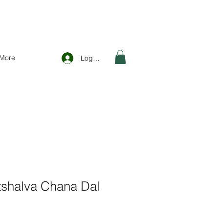
More
Logga in
tshalva Chana Dal