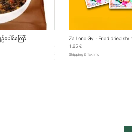
ing
Snabbvisning
Snabbv
ျဉ်ပေါင်ကြော်
Mhwe - Rent rostad kikärtspulver ကုလ
Za Lone Gyi - Fried dried shri
Pris
Pris
3,50 €
1,25 €
21,88 €
/
1kg
Shipping & Tax info
2
Shipping & Tax info
1
,
8
8
€
p
e
r
1
k
SS
KUNDSERVICE ÖPPETTIDER
i
HÅL
l
E-p
o
Mån - Fre: 07:00 - 22:00