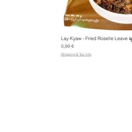
Snabbvisn
Lay Kyaw - Fried Roselle Leave ခ
Pris
0,99 €
Shipping & Tax info
LAGRA
ADRE
Handla alla