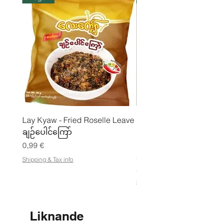
Lay Kyaw - Fried Roselle Leave
Mhwe - Rent rostad
ချဉ်ပေါင်ကြော်
kikärtspulver ကုလားပဲ
မှုန့်
Pris
0,99 €
Pris
3,50 €
Shipping & Tax info
21,88 €
/
2
Shipping & Tax info
1
,
8
8
Liknande