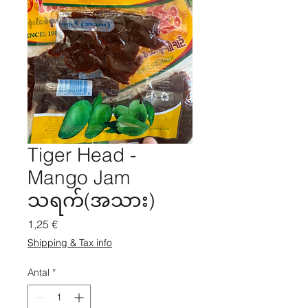
Tiger Head -
Mango Jam
သရက်(အသား)
Pris
1,25 €
Shipping & Tax info
Antal
*