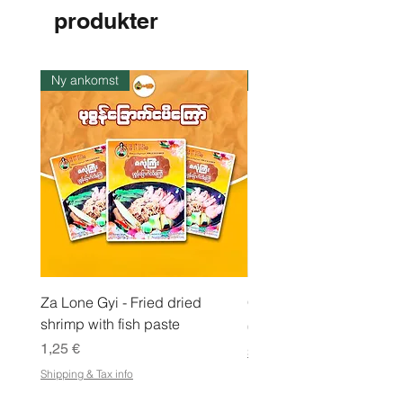
€
produkter
p
e
r
1
k
Ny ankomst
I lager
i
l
o
Za Lone Gyi - Fried dried
CityValue - Jaggery ထန
shrimp with fish paste
Pris
6,99 €
Pris
1,25 €
Shipping & Tax info
Shipping & Tax info