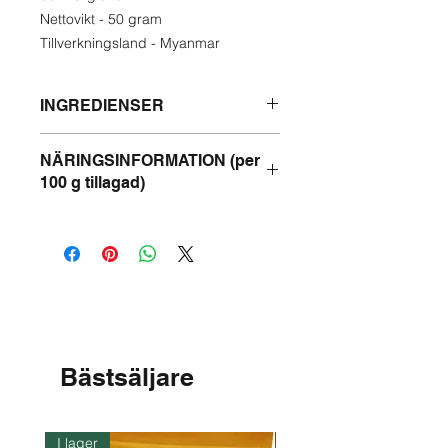
Nettovikt - 50 gram
Tillverkningsland - Myanmar
INGREDIENSER
Mango, rörsocker, jodsalt,
NÄRINGSINFORMATION (per
natriumbensonat, chili, lakritspulver.
100 g tillagad)
Energi -289 kcal
Protein - 2 g
Fett - 1 g
Kolhydrater - 68 g
Bästsäljare
I lager
I lager