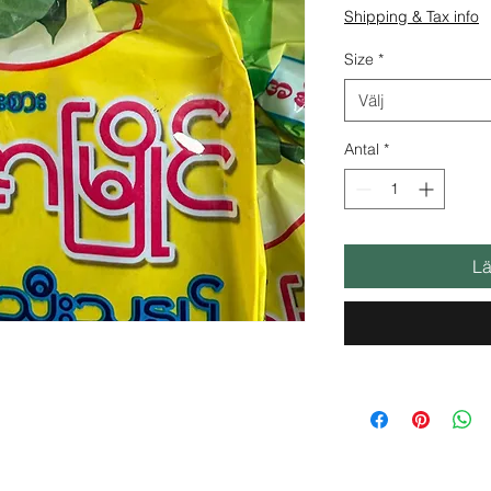
Shipping & Tax info
Size
*
Välj
Antal
*
Lä