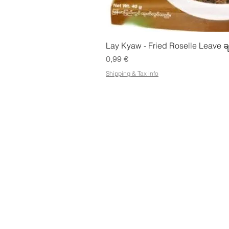
Snabbvisn
Lay Kyaw - Fried Roselle Leave ခ
Pris
0,99 €
Shipping & Tax info
LAGRA
ADRE
Handla alla
Petose
Villkor
Kuopio