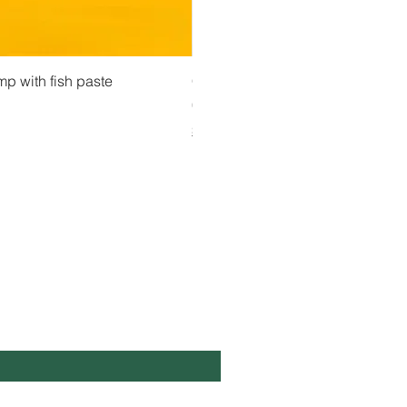
isning
Snabbvisning
Snabbvisn
ားပဲအကျက်မှုန့်
mp with fish paste
Ma Tote Ma - Inlagda teblad လက်ဖက်ညွှန့
CityValue - Jaggery ထန်းလျက်
Pris
Pris
4,75 €
6,99 €
Shipping & Tax info
Shipping & Tax info
L DIG UPPDATERAD!
ost
*
Ja, prenumerera på ert nyhetsbrev.