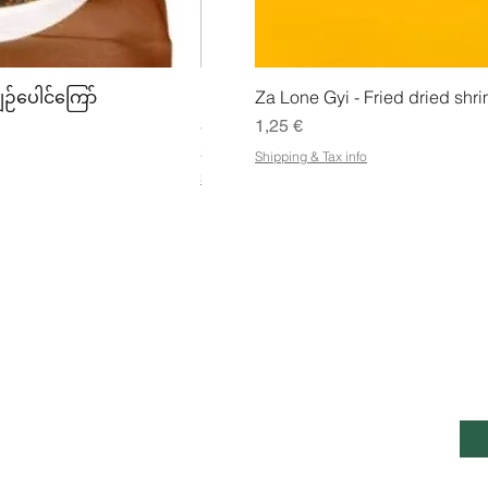
ing
Snabbvisning
Snabbv
ျဉ်ပေါင်ကြော်
Mhwe - Rent rostad kikärtspulver ကုလ
Za Lone Gyi - Fried dried shri
Pris
Pris
3,50 €
1,25 €
21,88 €
/
1kg
Shipping & Tax info
2
Shipping & Tax info
1
,
8
8
€
p
e
r
1
k
SS
KUNDSERVICE ÖPPETTIDER
i
HÅL
l
E-p
o
Mån - Fre: 07:00 - 22:00
ntie 7, Pohjois-Savolax,
Lördag: 8.00 - 22.00
, 70820, Finland
Söndag: 8.00 - 23.00