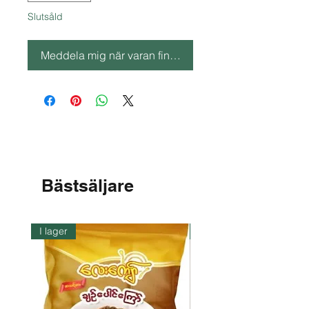
Slutsåld
Meddela mig när varan finns i lager
Bästsäljare
I lager
I lager