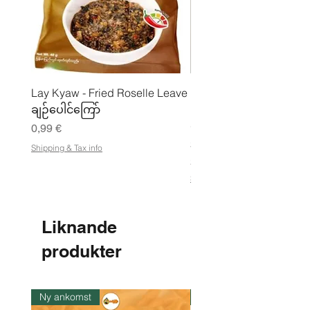
Lay Kyaw - Fried Roselle Leave
Mhwe - Rent rostad
ချဉ်ပေါင်ကြော်
kikärtspulver ကုလားပဲ
မှုန့်
Pris
0,99 €
Pris
3,50 €
Shipping & Tax info
21,88 €
/
2
Shipping & Tax info
1
,
8
8
Liknande
€
produkter
p
e
r
1
k
Ny ankomst
I lager
i