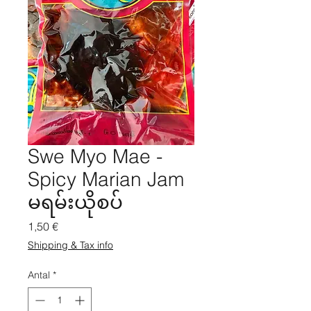
Swe Myo Mae -
Spicy Marian Jam
မရမ်းယိုစပ်
Pris
1,50 €
Shipping & Tax info
Antal
*