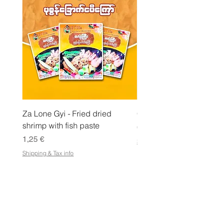
l
o
Za Lone Gyi - Fried dried
CityValue - Jaggery ထန
shrimp with fish paste
Pris
6,99 €
Pris
1,25 €
Shipping & Tax info
Shipping & Tax info
LAGRA