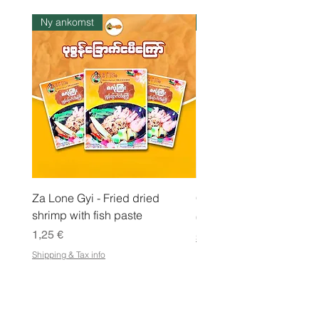
1
k
Ny ankomst
I lager
i
l
o
Za Lone Gyi - Fried dried
CityValue - Jaggery ထန
shrimp with fish paste
Pris
6,99 €
Pris
1,25 €
Shipping & Tax info
Shipping & Tax info