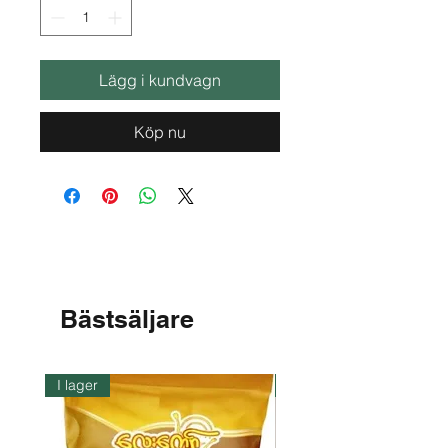
Lägg i kundvagn
Köp nu
Bästsäljare
I lager
I lager