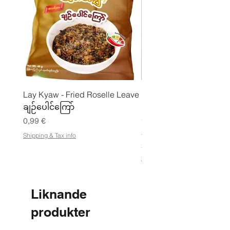
Lay Kyaw - Fried Roselle Leave
Mhwe - Rent rostad
ချဉ်ပေါင်ကြော်
kikärtspulver ကုလားပဲ
မှုန့်
Pris
0,99 €
Pris
3,50 €
Shipping & Tax info
21,88 €
/
2
Shipping & Tax info
1
,
8
8
Liknande
€
produkter
p
e
r