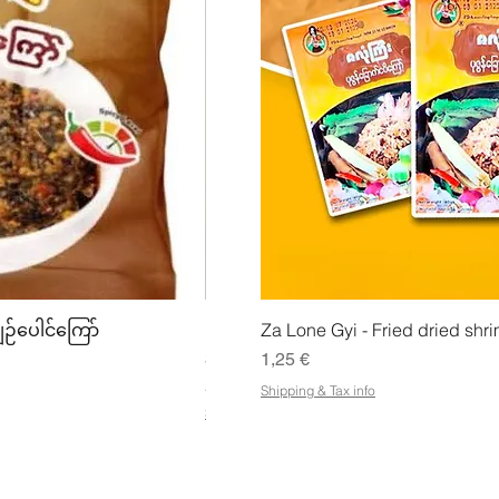
ing
Snabbvisning
Snabbv
ျဉ်ပေါင်ကြော်
Mhwe - Rent rostad kikärtspulver ကုလ
Za Lone Gyi - Fried dried shri
Pris
Pris
3,50 €
1,25 €
21,88 €
/
1kg
Shipping & Tax info
2
Shipping & Tax info
1
,
8
8