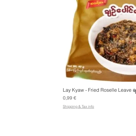
Snabbvisn
Lay Kyaw - Fried Roselle Leave ခ
Pris
0,99 €
Shipping & Tax info