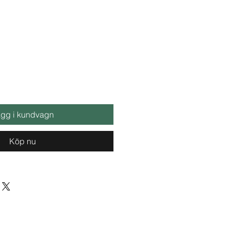
gg i kundvagn
Köp nu