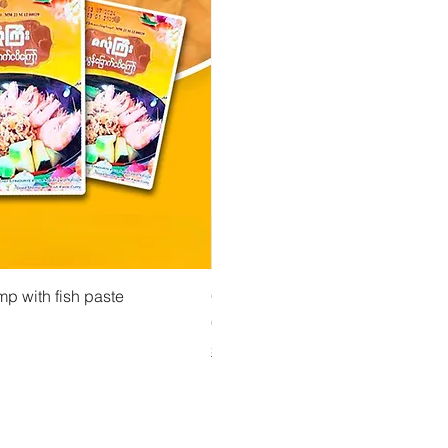
isning
Snabbvisning
Snabbvisn
ားပဲအကျက်မှုန့်
mp with fish paste
Ma Tote Ma - Inlagda teblad လက်ဖက်ညွှန့
CityValue - Jaggery ထန်းလျက်
Pris
Pris
4,75 €
6,99 €
Shipping & Tax info
Shipping & Tax info