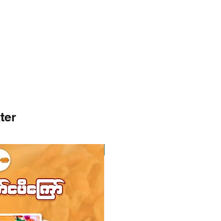
ter
I lager
I lager