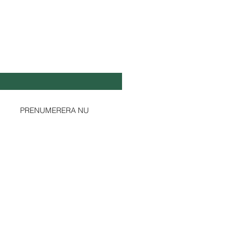
L DIG UPPDATERAD!
ost
*
Ja, prenumerera på ert nyhetsbrev.
PRENUMERERA NU