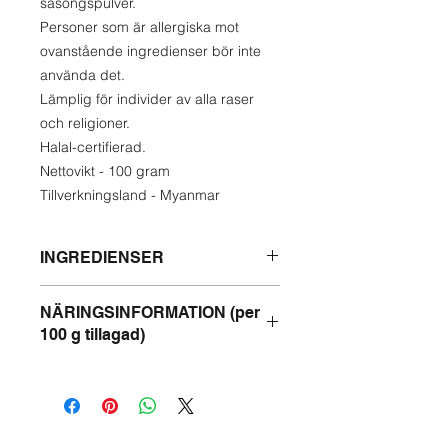
säsongspulver.
Personer som är allergiska mot
ovanstående ingredienser bör inte
använda det.
Lämplig för individer av alla raser
och religioner.
Halal-certifierad.
Nettovikt - 100 gram
Tillverkningsland - Myanmar
INGREDIENSER
Färsk fisk, stekt lök, stekt vitlök,
NÄRINGSINFORMATION (per
ingefära, matolja. Chilipulver. Salt.
100 g tillagad)
Gurkmejapulver, säsongspulver.
Energi - 590 kcal
Protein - 22 g
Fett - 39 g
Kolhydrater - 37 g