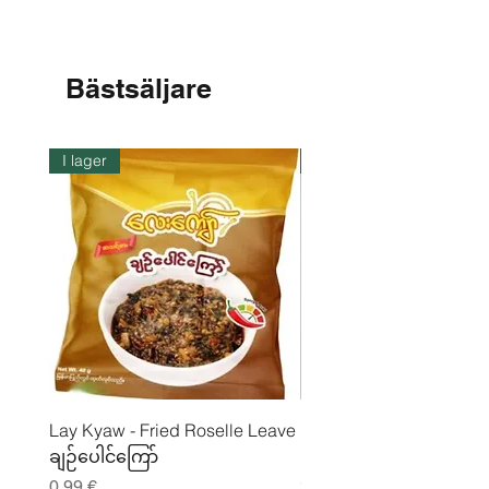
Bästsäljare
I lager
I lager
Lay Kyaw - Fried Roselle Leave
Mhwe - Rent rostad
ချဉ်ပေါင်ကြော်
kikärtspulver ကုလားပဲ
မှုန့်
Pris
0,99 €