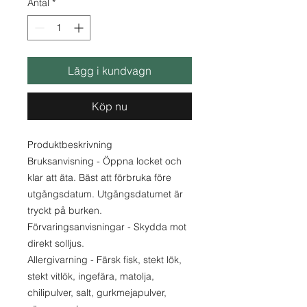
Antal
*
kilo
Lägg i kundvagn
Köp nu
Produktbeskrivning
Bruksanvisning - Öppna locket och
klar att äta. Bäst att förbruka före
utgångsdatum. Utgångsdatumet är
tryckt på burken.
Förvaringsanvisningar - Skydda mot
direkt solljus.
Allergivarning - Färsk fisk, stekt lök,
stekt vitlök, ingefära, matolja,
chilipulver, salt, gurkmejapulver,