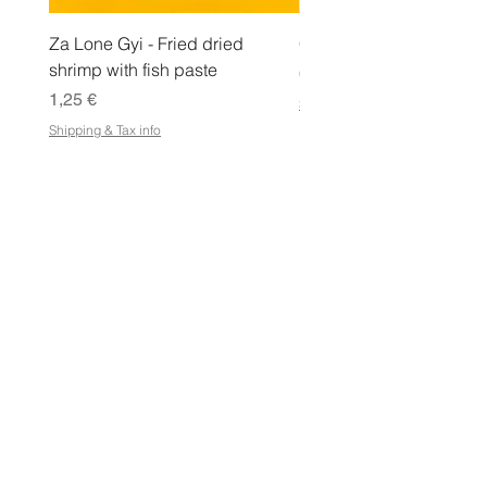
Za Lone Gyi - Fried dried
CityValue - Jaggery ထန
shrimp with fish paste
Pris
6,99 €
Pris
1,25 €
Shipping & Tax info
Shipping & Tax info
LAGRA
Handla alla
Villkor
Villkor för e-presentkort
Frakt- och returpolicy
Butikspolicy
Integritetspolicy
Vanliga frågor
ADRESS