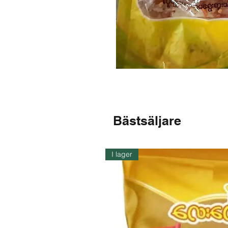
Bästsäljare
I lager