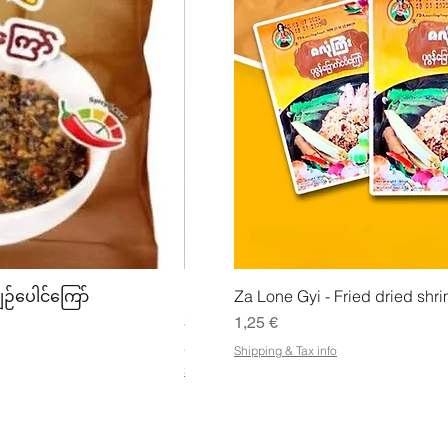
ing
Snabbvisning
Snabbv
ျဉ်ပေါင်ကြော်
Mhwe - Rent rostad kikärtspulver ကုလ
Za Lone Gyi - Fried dried shri
Pris
Pris
3,50 €
1,25 €
21,88 €
/
1kg
Shipping & Tax info
2
Shipping & Tax info
1
,
8
8