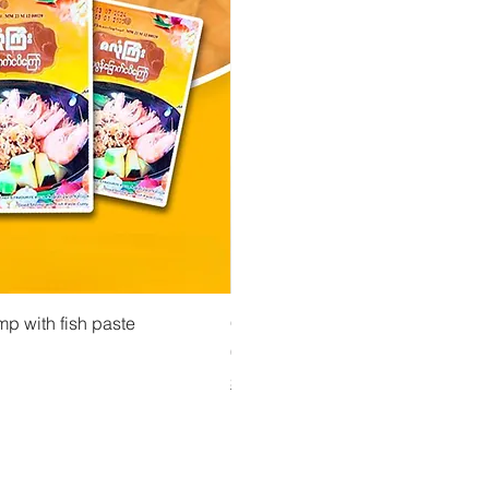
isning
Snabbvisning
Snabbvisn
ားပဲအကျက်မှုန့်
mp with fish paste
Ma Tote Ma - Inlagda teblad လက်ဖက်ညွှန့
CityValue - Jaggery ထန်းလျက်
Pris
Pris
4,75 €
6,99 €
Shipping & Tax info
Shipping & Tax info