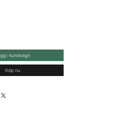
gg i kundvagn
Köp nu