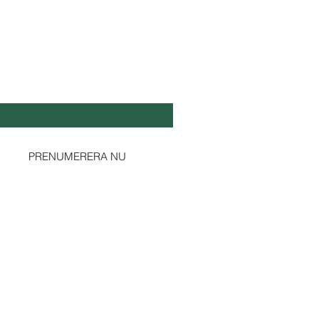
L DIG UPPDATERAD!
ost
*
Ja, prenumerera på ert nyhetsbrev.
PRENUMERERA NU