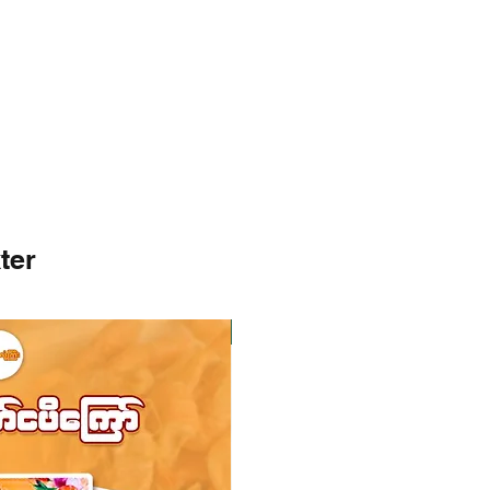
ter
I lager
I lager