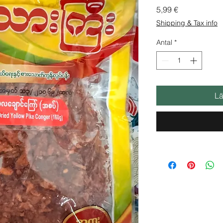
Pris
5,99 €
Shipping & Tax info
Antal
*
Lä