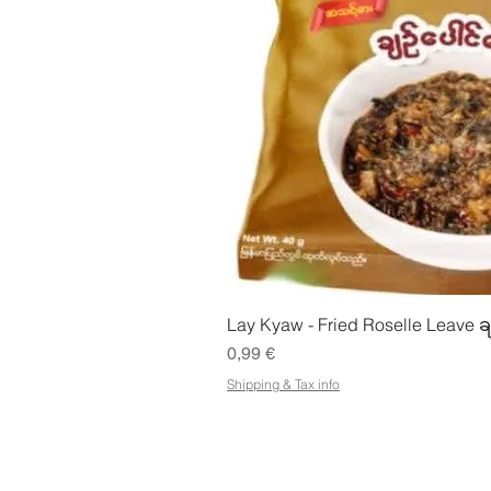
Snabbvisn
Lay Kyaw - Fried Roselle Leave ခ
Pris
0,99 €
Shipping & Tax info