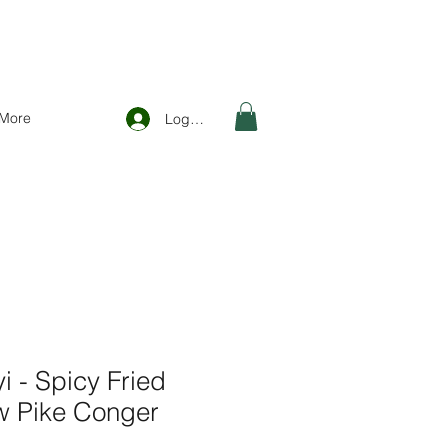
More
Logga in
i - Spicy Fried
ow Pike Conger