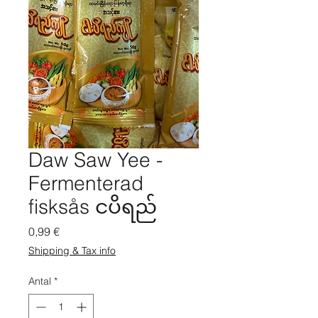
Daw Saw Yee -
Fermenterad
fisksås ငပိရည်
Pris
0,99 €
Shipping & Tax info
Antal
*