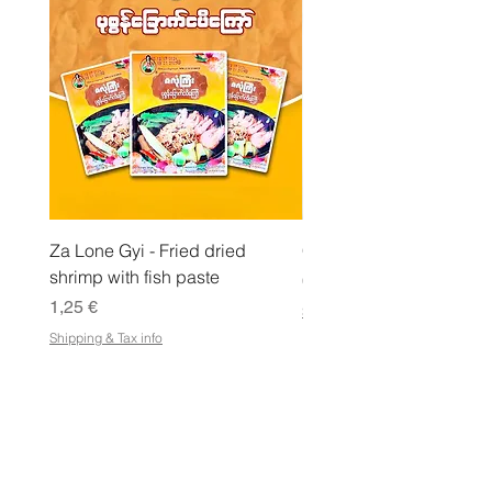
l
o
Za Lone Gyi - Fried dried
CityValue - Jaggery ထန
shrimp with fish paste
Pris
6,99 €
Pris
1,25 €
Shipping & Tax info
Shipping & Tax info
LAGRA