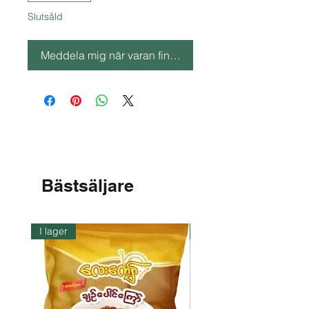
Slutsåld
Meddela mig när varan finns i lager
Bästsäljare
I lager
I lager