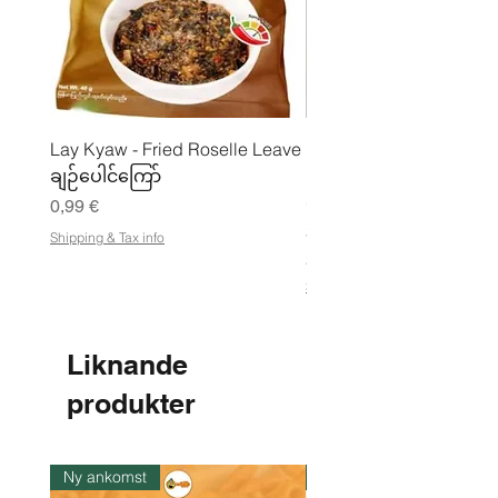
Lay Kyaw - Fried Roselle Leave
Mhwe - Rent rostad
ချဉ်ပေါင်ကြော်
kikärtspulver ကုလားပဲ
မှုန့်
Pris
0,99 €
Pris
3,50 €
Shipping & Tax info
21,88 €
/
2
Shipping & Tax info
1
,
8
8
Liknande
€
produkter
p
e
r
1
k
Ny ankomst
I lager
i