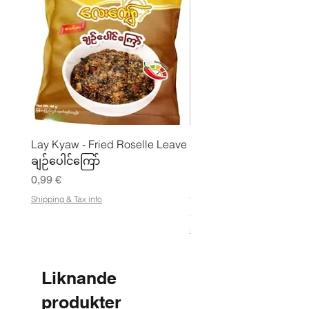
Lay Kyaw - Fried Roselle Leave
Mhwe - Rent rostad
ချဉ်ပေါင်ကြော်
kikärtspulver ကုလားပဲ
မှုန့်
Pris
0,99 €
Pris
3,50 €
Shipping & Tax info
21,88 €
/
2
Shipping & Tax info
1
,
8
8
Liknande
€
produkter
p