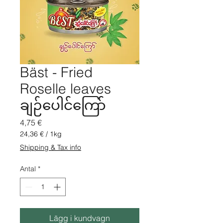
Bäst - Fried
Roselle leaves
ချဉ်ပေါင်ကြော်
Pris
4,75 €
24,36 €
/
1kg
24,36 €
Shipping & Tax info
per
1
Antal
*
kilo
Lägg i kundvagn