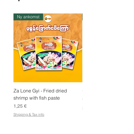
e
r
1
k
Ny ankomst
I lager
i
l
o
Za Lone Gyi - Fried dried
CityValue - Jaggery ထန
shrimp with fish paste
Pris
6,99 €
Pris
1,25 €
Shipping & Tax info
Shipping & Tax info