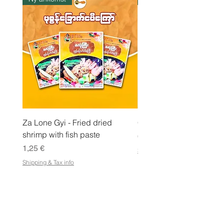
i
l
o
Za Lone Gyi - Fried dried
CityValue - Jaggery ထန
shrimp with fish paste
Pris
6,99 €
Pris
1,25 €
Shipping & Tax info
Shipping & Tax info
LAGRA