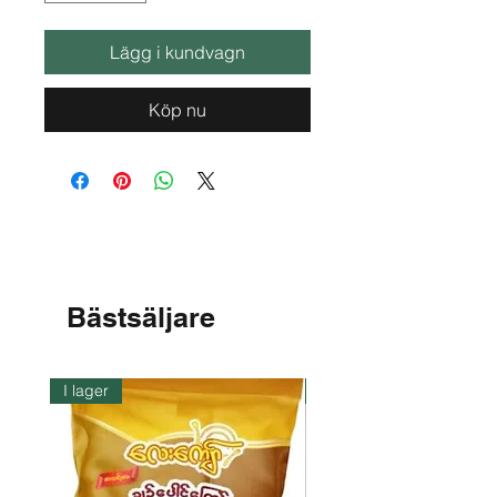
Lägg i kundvagn
Köp nu
Bästsäljare
I lager
I lager