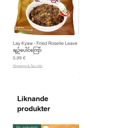
Lay Kyaw - Fried Roselle Leave
Mhwe - Rent rostad
ချဉ်ပေါင်ကြော်
kikärtspulver ကုလားပဲ
မှုန့်
Pris
0,99 €
Pris
3,50 €
Shipping & Tax info
21,88 €
/
2
Shipping & Tax info
1
,
8
8
Liknande
€
produkter
p
e
r
1
k
Ny ankomst
I lager