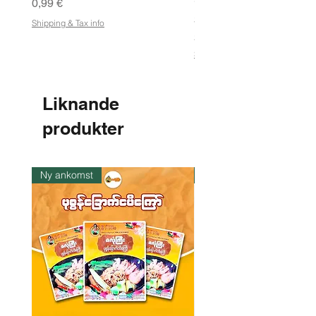
မှုန့်
Pris
0,99 €
Pris
3,50 €
Shipping & Tax info
21,88 €
/
2
Shipping & Tax info
1
,
8
8
Liknande
€
produkter
p
e
r
1
k
Ny ankomst
I lager
i
l
o