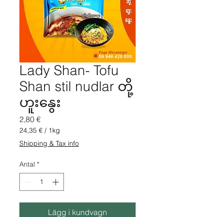
Lady Shan- Tofu
Shan stil nudlar တို့
ဟူးနွေး
Pris
2,80 €
24,35 €
/
1kg
24,35 €
Shipping & Tax info
per
1
Antal
*
kilo
Lägg i kundvagn