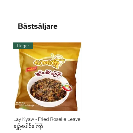
Fiber - 3,3 %
Bästsäljare
I lager
I lager
Lay Kyaw - Fried Roselle Leave
Mhwe - Rent rostad
ချဉ်ပေါင်ကြော်
kikärtspulver ကုလားပဲ