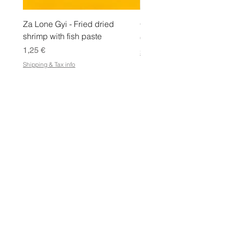
Za Lone Gyi - Fried dried
CityValue - Jaggery ထန
shrimp with fish paste
Pris
6,99 €
Pris
1,25 €
Shipping & Tax info
Shipping & Tax info
LAGRA
Handla alla
Villkor
Villkor för e-presentkort
Frakt- och returpolicy
Butikspolicy
Integritetspolicy
Vanliga frågor