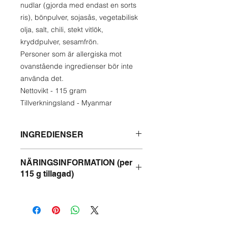
nudlar (gjorda med endast en sorts
ris), bönpulver, sojasås, vegetabilisk
olja, salt, chili, stekt vitlök,
kryddpulver, sesamfrön.
Personer som är allergiska mot
ovanstående ingredienser bör inte
använda det.
Nettovikt - 115 gram
Tillverkningsland - Myanmar
INGREDIENSER
Nudlar – Shan-torra nudlar (gjorda
NÄRINGSINFORMATION (per
med endast en sorts ris), bönpulver,
115 g tillagad)
sojasås, vegetabilisk olja, salt, chili,
stekt vitlök, kryddpulver, sesamfrön.
Energi -445,6 kcal
Protein - 13,3 %
Fett - 18 %
Kolhydrater - 59,9 %