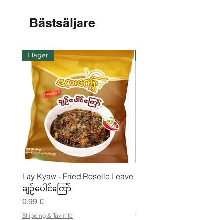
Bästsäljare
I lager
I lager
Lay Kyaw - Fried Roselle Leave
Mhwe - Rent rostad
ချဉ်ပေါင်ကြော်
kikärtspulver ကုလားပဲ
မှုန့်
Pris
0,99 €
Pris
3,50 €
Shipping & Tax info