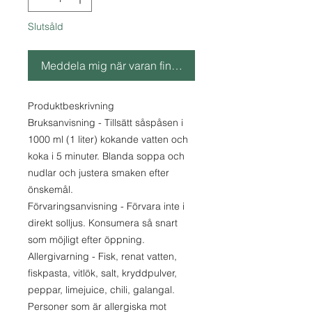
Slutsåld
Meddela mig när varan finns i lager
Produktbeskrivning
Bruksanvisning - Tillsätt såspåsen i
1000 ml (1 liter) kokande vatten och
koka i 5 minuter. Blanda soppa och
nudlar och justera smaken efter
önskemål.
Förvaringsanvisning - Förvara inte i
direkt solljus. Konsumera så snart
som möjligt efter öppning.
Allergivarning - Fisk, renat vatten,
fiskpasta, vitlök, salt, kryddpulver,
peppar, limejuice, chili, galangal.
Personer som är allergiska mot