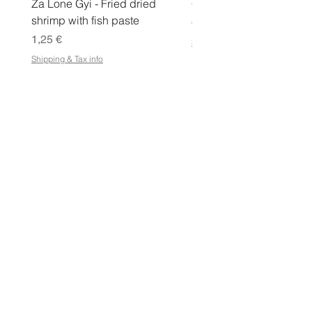
Za Lone Gyi - Fried dried
CityValue - Jaggery ထန
shrimp with fish paste
Pris
6,99 €
Pris
1,25 €
Shipping & Tax info
Shipping & Tax info
LAGRA
Handla alla
Villkor
Villkor för e-presentkort
Frakt- och returpolicy
Butikspolicy
Integritetspolicy
Vanliga frågor
ADRESS
Petosentie 7, Pohjois-Savolax, Kuopio, 70820,