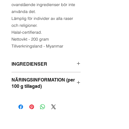
ovanstående ingredienser bör inte
använda det.
Lämplig för individer av alla raser
och religioner.
Halal-certifierad.
Nettovikt - 200 gram
Tillverkningsland - Myanmar
INGREDIENSER
Fisk, renat vatten, fiskpasta, vitlök,
NÄRINGSINFORMATION (per
salt, kryddpulver, peppar, limejuice,
100 g tillagad)
chili, galangal.
Energi -201 kcal
Protein - 7 g
Fett - 13 g
Kolhydrater - 14 g