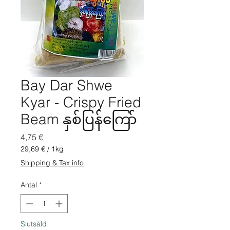
Bay Dar Shwe
Kyar - Crispy Fried
Beam နှစ်ပြန်ကြော်
Pris
4,75 €
29,69 €
/
1kg
29,69 €
Shipping & Tax info
per
1
Antal
*
kilo
Slutsåld