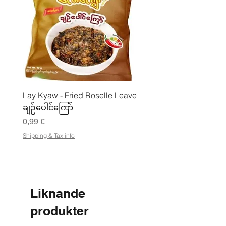
Lay Kyaw - Fried Roselle Leave
Mhwe - Rent rostad
ချဉ်ပေါင်ကြော်
kikärtspulver ကုလားပဲ
မှုန့်
Pris
0,99 €
Pris
3,50 €
Shipping & Tax info
21,88 €
/
2
Shipping & Tax info
1
,
8
8
Liknande
€
produkter
p
e