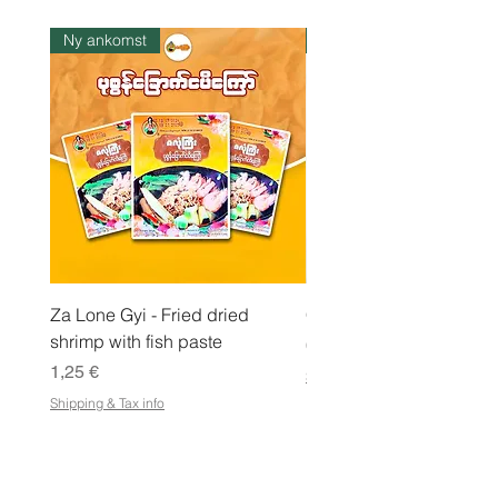
r
1
k
Ny ankomst
I lager
i
l
o
Za Lone Gyi - Fried dried
CityValue - Jaggery ထန
shrimp with fish paste
Pris
6,99 €
Pris
1,25 €
Shipping & Tax info
Shipping & Tax info