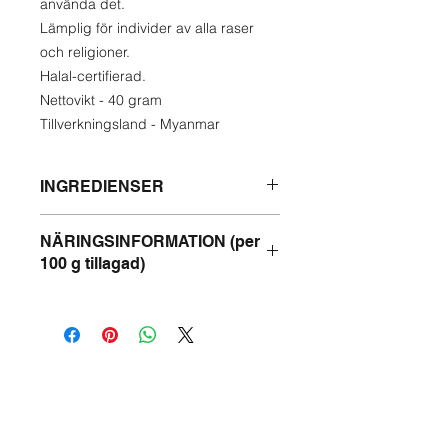
använda det.
Lämplig för individer av alla raser
och religioner.
Halal-certifierad.
Nettovikt - 40 gram
Tillverkningsland - Myanmar
INGREDIENSER
Marian plommon, chili, torkade räkor,
NÄRINGSINFORMATION (per
fiskpasta, vegetabilisk olja, salt,
100 g tillagad)
gurkmejapulver.
Energi -513 kcal
Protein - 12 g
Fett - 45 g
Kolhydrater - 15 g
Natrium - 2,36 g