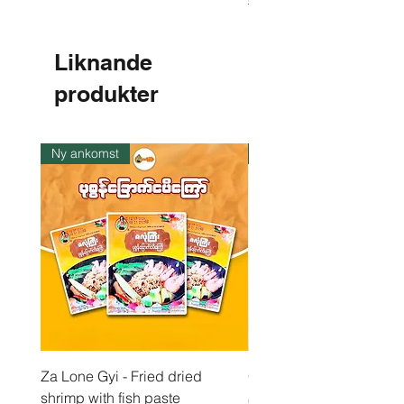
1
,
8
8
Liknande
€
produkter
p
e
r
1
k
Ny ankomst
I lager
i
l
o
Za Lone Gyi - Fried dried
CityValue - Jaggery ထန
shrimp with fish paste
Pris
6,99 €