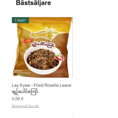
Bästsäljare
I lager
I lager
Lay Kyaw - Fried Roselle Leave
Mhwe - Rent rostad
ချဉ်ပေါင်ကြော်
kikärtspulver ကုလားပဲ
မှုန့်
Pris
0,99 €
Pris
3,50 €
Shipping & Tax info
21,88 €
/
2
Shipping & Tax info