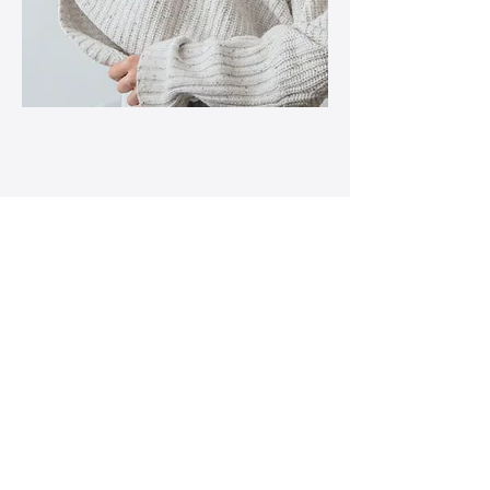
LAGRA
Handla alla
Villkor
Villkor för e-presentkort
Frakt- och returpolicy
Butikspolicy
Integritetspolicy
Vanliga frågor
ADRESS