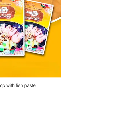
 View
Quick View
Quick Vi
mp with fish paste
မတုတ်မ လက်ဖက်ညွှမိန့်နှပ် (160g) (Ma T
CityValue - Jaggery ထန်းလျက်
Price
Price
၄.၇၅ €
၆.၉၉ €
Shipping & Tax info
Shipping & Tax info