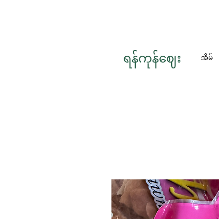
ရန်ကုန်ဈေး
အိမ်