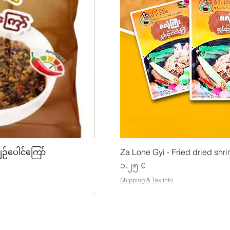
w
Quick View
Quick
ျဉ်ပေါင်ကြော်
ပဲအကျက်ကျက် (160g) Mhwe
Za Lone Gyi - Fried dried shri
Price
Price
၃.၅၀ €
၁.၂၅ €
၂၁.၈၈ €
/
1kg
Shipping & Tax info
၂
Shipping & Tax info
၁
.
၈
၈