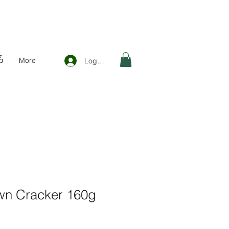
်
More
Log In
wn Cracker 160g