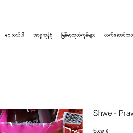
စျေးဝယ်ပါ
အာရှကုန်စုံ
မြန်မာ့ထုတ်ကုန်များ
လက်ဆောင်ကတ
Shwe - Pra
Price
၆.၄၉ €