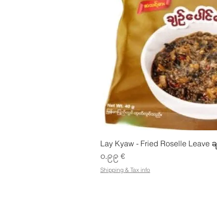
Quick Vie
Lay Kyaw - Fried Roselle Leave ခ
Price
၀.၉၉ €
Shipping & Tax info