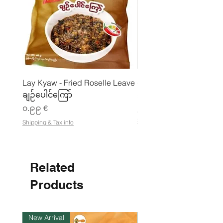
Lay Kyaw - Fried Roselle Leave
ပဲအကျက်ကျက် (160g) 
ချဉ်ပေါင်ကြော်
Price
၃.၅၀ €
Price
၀.၉၉ €
၂၁.၈၈ €
၂
Shipping & Tax info
Shipping & Tax info
၁
.
၈
၈
Related
€
p
e
Products
r
1
K
i
New Arrival
ကုန်ပစ္စည်းလက်ဝယ်ရှိ
l