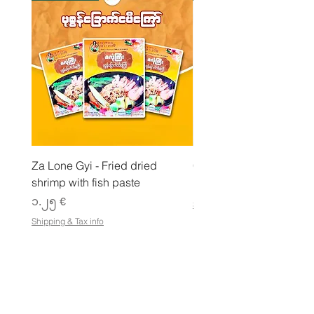
o
g
r
a
m
Za Lone Gyi - Fried dried
CityValue - Jaggery ထန
shrimp with fish paste
Price
၆.၉၉ €
Price
၁.၂၅ €
Shipping & Tax info
Shipping & Tax info
စတိုးဆိုင်