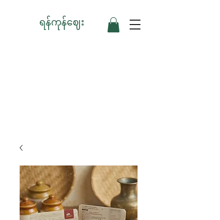
ရန်ကုန်ဈေး